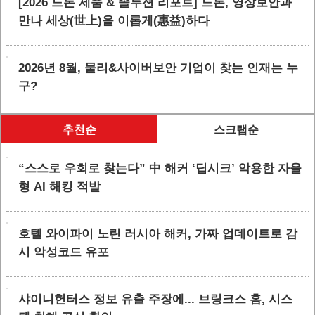
[2026 드론 제품 & 솔루션 리포트] 드론, 영상보안과
만나 세상(世上)을 이롭게(惠益)하다
2026년 8월, 물리&사이버보안 기업이 찾는 인재는 누
구?
추천순
스크랩순
“스스로 우회로 찾는다” 中 해커 ‘딥시크’ 악용한 자율
형 AI 해킹 적발
호텔 와이파이 노린 러시아 해커, 가짜 업데이트로 감
시 악성코드 유포
샤이니헌터스 정보 유출 주장에... 브링크스 홈, 시스