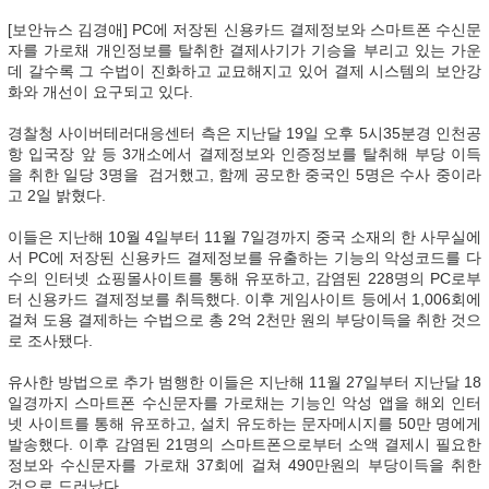
[보안뉴스 김경애] PC에 저장된 신용카드 결제정보와 스마트폰 수신문
자를 가로채 개인정보를 탈취한 결제사기가 기승을 부리고 있는 가운
데 갈수록 그 수법이 진화하고 교묘해지고 있어 결제 시스템의 보안강
화와 개선이 요구되고 있다.
경찰청 사이버테러대응센터 측은 지난달 19일 오후 5시35분경 인천공
항 입국장 앞 등 3개소에서 결제정보와 인증정보를 탈취해 부당 이득
을 취한 일당 3명을 검거했고, 함께 공모한 중국인 5명은 수사 중이라
고 2일 밝혔다.
이들은 지난해 10월 4일부터 11월 7일경까지 중국 소재의 한 사무실에
서 PC에 저장된 신용카드 결제정보를 유출하는 기능의 악성코드를 다
수의 인터넷 쇼핑몰사이트를 통해 유포하고, 감염된 228명의 PC로부
터 신용카드 결제정보를 취득했다. 이후 게임사이트 등에서 1,006회에
걸쳐 도용 결제하는 수법으로 총 2억 2천만 원의 부당이득을 취한 것으
로 조사됐다.
유사한 방법으로 추가 범행한 이들은 지난해 11월 27일부터 지난달 18
일경까지 스마트폰 수신문자를 가로채는 기능인 악성 앱을 해외 인터
넷 사이트를 통해 유포하고, 설치 유도하는 문자메시지를 50만 명에게
발송했다. 이후 감염된 21명의 스마트폰으로부터 소액 결제시 필요한
정보와 수신문자를 가로채 37회에 걸쳐 490만원의 부당이득을 취한
것으로 드러났다.