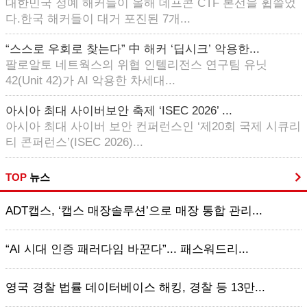
대한민국 정예 해커들이 올해 데프콘 CTF 본선을 휩쓸었
다.한국 해커들이 대거 포진된 7개...
“스스로 우회로 찾는다” 中 해커 ‘딥시크’ 악용한...
팔로알토 네트웍스의 위협 인텔리전스 연구팀 유닛
42(Unit 42)가 AI 악용한 차세대...
아시아 최대 사이버보안 축제 ‘ISEC 2026’ ...
아시아 최대 사이버 보안 컨퍼런스인 ‘제20회 국제 시큐리
티 콘퍼런스’(ISEC 2026)...
TOP
뉴스
ADT캡스, ‘캡스 매장솔루션’으로 매장 통합 관리...
“AI 시대 인증 패러다임 바꾼다”... 패스워드리...
영국 경찰 법률 데이터베이스 해킹, 경찰 등 13만...