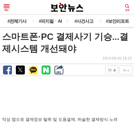
#전체기사
#피지컬ㆍAI
#사건사고
#보안리포트
스마트폰·PC 결제사기 기승...결
제시스템 개선돼야
2013-04-02 18:15
+
-
가
가
악성 앱으로 결제정보 탈취 및 도용결제, 허술한 결제방식 노려