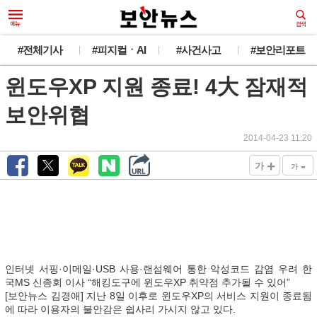
#전체기사
#피지컬ㆍAI
#사건사고
#보안리포트
윈도우XP 지원 종료! 4大 잠재적
보안위협
2014-04-23 11:20
+
-
가
가
인터넷 서핑·이메일·USB 사용·랜섬웨어 통한 악성코드 감염 우려 한
국MS 신종회 이사 “해킹도구에 윈도우XP 취약점 추가될 수 있어”
[보안뉴스 김경애] 지난 8일 이후로 윈도우XP의 서비스 지원이 종료됨
에 따라 이용자의 불안감은 쉽사리 가시지 않고 있다.