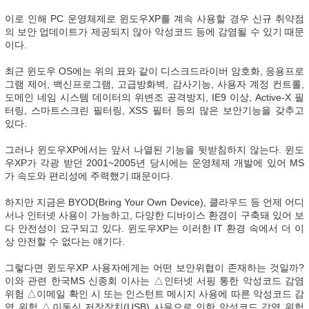
이로 인해 PC 운영체제로 윈도우XP를 계속 사용할 경우 신규 취약점
의 보안 업데이트가 제공되지 않아 악성코드 등에 감염될 수 있기 때문
이다.
최근 윈도우 OS에는 위의 표와 같이 디스크드라이버 암호화, 응용프로
그램 제어, 백신프로그램, 고급방화벽, 감사기능, 사용자 계정 컨트롤,
도메인 네임 시스템 데이터의 위변조 공격방지, IE9 이상, Active-X 필
터링, 스마트스크린 필터링, XSS 필터 등의 많은 보안기능을 갖추고
있다.
그러나 윈도우XP에서는 앞서 나열된 기능을 뒷받침하지 않는다. 윈도
우XP가 각광 받던 2001~2005년 당시에는 운영체제 개발에 있어 MS
가 속도와 편리성에 주력했기 때문이다.
하지만 지금은 BYOD(Bring Your Own Device), 클라우드 등 언제 어디
서나 인터넷 사용이 가능하고, 다양한 디바이스 환경이 구축돼 있어 보
다 안전성이 요구되고 있다. 윈도우XP는 이러한 IT 환경 속에서 더 이
상 안전할 수 없다는 얘기다.
그렇다면 윈도우XP 사용자에게는 어떤 보안위협이 존재하는 것일까?
이와 관련 한국MS 신종회 이사는 △인터넷 서핑 통한 악성코드 감염
위험 △이메일 확인 시 또는 인스턴트 메시지 사용에 따른 악성코드 감
염 위험 △이동식 저장장치(USB) 사용으로 인한 악성코드 감염 위험