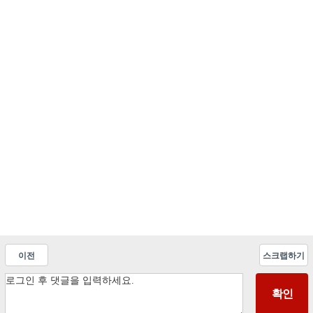
이전
스크랩하기