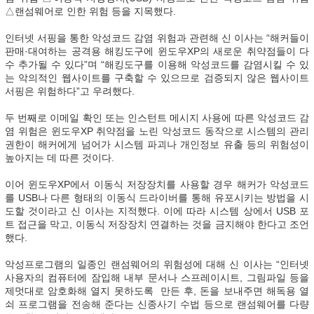
△랜섬웨어로 인한 위험 등을 지목했다.
인터넷 서핑을 통한 악성코드 감염 위험과 관련해 신 이사는 “해커들이
판매·대여하는 공격용 해킹도구에 윈도우XP의 새로운 취약점들이 다
수 추가될 수 있다”며 “해킹도구를 이용해 악성코드를 감염시킬 수 있
는 악의적인 웹사이트를 구축할 수 있으므로 검증되지 않은 웹사이트
서핑은 위험하다”고 우려했다.
두 번째로 이메일 확인 또는 인스턴트 메시지 사용에 따른 악성코드 감
염 위험은 윈도우XP 취약점을 노린 악성코드 동작으로 시스템의 관리
권한이 해커에게 넘어가 시스템 파괴나 개인정보 유출 등의 위험성이
높아지는 데 따른 것이다.
이어 윈도우XP에서 이동식 저장장치를 사용할 경우 해커가 악성코드
를 USB나 다른 형태의 이동식 드라이버를 통해 유포시키는 방법을 시
도할 것이라고 신 이사는 지적했다. 이에 따라 시스템 상에서 USB 포
트 접근을 막고, 이동식 저장장치 연결하는 것을 금지해야 한다고 조언
했다.
악성프로그램의 일종인 랜섬웨어의 위험성에 대해 신 이사는 “인터넷
사용자의 컴퓨터에 잠입해 내부 문서나 스프레이시트, 그림파일 등을
제멋대로 암호화해 열지 못하도록 만든 후, 돈을 보내주면 해독용 열
쇠 프로그램을 전송해 준다는 신종사기 수법 등으로 랜섬웨어를 다량