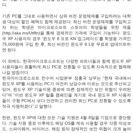
다.
기존 PC를 그대로 사용하면서 상위 버전 운영체제를 구입하려는 대학
생 대상의 할인 혜택도 함께 제공된다. 최신 버전 운영체제를 구입하고
자 하는 학생은 마이크로소프트 스토어의 학생들을 위한 제품
(http://aka.ms/Utflln)을 통해 경제적인 가격에 구입이 가능하다. 윈도
우 XP 사용자의 경우 ‘윈도우 8 프로 KN 업그레이드’를 학생용 가격인
75,000원에 구입 한 후, 최신 버전인 윈도우 8.1로 무료로 업데이트하
면 된다.
이 외에도, 한국마이크로소프트는 다양한 파트너들과 함께 윈도우 XP
사용자들이 원활하게 최신 PC로 전환할 수 있도록 지속적으로 협력해
나갈 방침이다.
한국마이크로소프트 컨수머 사업본부 장홍국 상무는 “현재 국내에서
윈도우 XP를 사용하는 PC가 여전히 상당수에 이르는 것으로 추산되고
있어, 윈도우 XP 기술지원 종료에 따른 잠재적인 보안 위협이 우려된
다”며 “이번 윈도우 XP 탈출 캠페인을 계기로 국내 윈도우 XP 사용자
들이 구형 PC에서 보다 안전하고 편리한 최신 PC로 전환할 수 있도록
적극 지원하겠다”고 말했다.
한편, 윈도우 XP에 대한 모든 기술 지원은 4월 8일을 기점으로 중단됐
다. 기술 지원 종료 이후에도 해당 OS를 계속 사용할 경우 각종 악성코
드, 스파이웨어, 바이러스, 해킹 등의 잠재적인 보안 위협이 크게 늘어