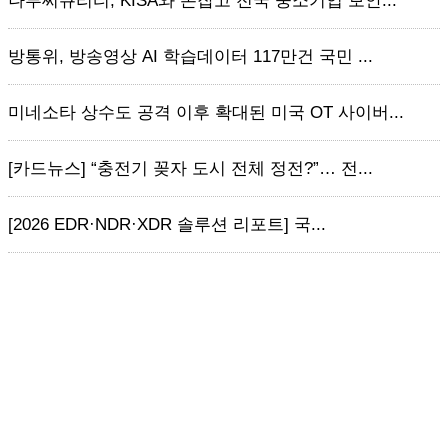
나루씨큐리티, KISA와 손잡고 전국 중소기업 보안...
방통위, 방송영상 AI 학습데이터 117만건 국민 ...
미네소타 상수도 공격 이후 확대된 미국 OT 사이버...
[카드뉴스] “충전기 꽂자 도시 전체 정전?”… 전...
[2026 EDR·NDR·XDR 솔루션 리포트] 국...