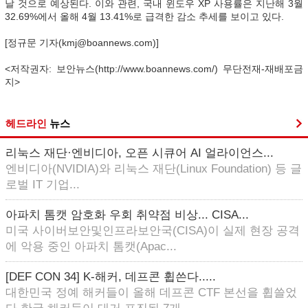
날 것으로 예상된다. 이와 관련, 국내 윈도우 XP 사용률은 지난해 3월
32.69%에서 올해 4월 13.41%로 급격한 감소 추세를 보이고 있다.
[정규문 기자(kmj@boannews.com)]
<저작권자: 보안뉴스(http://www.boannews.com/) 무단전재-재배포금
지>
헤드라인
뉴스
리눅스 재단·엔비디아, 오픈 시큐어 AI 얼라이언스...
엔비디아(NVIDIA)와 리눅스 재단(Linux Foundation) 등 글
로벌 IT 기업...
아파치 톰캣 암호화 우회 취약점 비상... CISA...
미국 사이버보안및인프라보안국(CISA)이 실제 현장 공격
에 악용 중인 아파치 톰캣(Apac...
[DEF CON 34] K-해커, 데프콘 휩쓴다.....
대한민국 정예 해커들이 올해 데프콘 CTF 본선을 휩쓸었