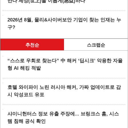
만나 세상(世上)을 이롭게(惠益)하다
2026년 8월, 물리&사이버보안 기업이 찾는 인재는 누
구?
추천순
스크랩순
“스스로 우회로 찾는다” 中 해커 ‘딥시크’ 악용한 자율
형 AI 해킹 적발
호텔 와이파이 노린 러시아 해커, 가짜 업데이트로 감
시 악성코드 유포
샤이니헌터스 정보 유출 주장에... 브링크스 홈, 시스
템 침해 공식 확인