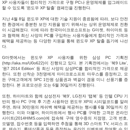
XP 사용자들이 합리적인 가격으로 구형 PC나 운영체제를 업그레이드
할 수 있도록 ‘윈도우 XP 탈출’ 캠페인을 진행한다.
지난 4월 8일 윈도우 XP에 대한 기술 지원이 종료됨에 따라, 보다 안전
한 환경에서 충분한 보안 지원을 받기 위해서는 상위 운영체제로 전환
이 시급해졌다. 이에 따라 한국마이크로소프트는 G마켓, 하이마트 등
과 협력해 최신 사양의 PC를 구입하는 사용자들에게 합리적인 가격과
혜택을 제공하는 등 다양한 지원을 통해 윈도우 XP 탈출 돕기에 나선
다.
G마켓에서는 윈도우 XP 사용자를 위한 삼성 PC 기획전
(http://aka.ms/U0o622)이 진행되고 있다. 본 기획전에서는 ‘북9 Lite’,
‘원7 2014 Edition’ 등 최신 사양의 삼성PC를 합리적인 가격으로 제공
한다. 또한 선착순 3천명에게 마이크로소프트 마우스를 증정하고, 모
든 구매고객에게 SPC 1만원 상품권과 벽걸이 겸용 미니 선풍기를 증
정한다. 본 프로모션은 오는 6월 30일까지 진행된다.
또한, 하이마트와 함께 삼성전자 ‘북9’, LG전자 ‘탭북’ 등 인텔 CPU 기
반의 행사 PC 구매 후 기존 사용하던 윈도우 XP의 시리얼코드를 알려
주면, 최대 30만원의 캐쉬백 혜택을 제공하는 행사를 6월 30일까지 진
행한다. 이와 더불어, 하이마트에서 행사 PC를 구매한 고객은 온라인
사이트(2014HIMS.com)에 접속해 구매 영수증의 지점명, 고객 번호,
모델명, 접수번호 등을 입력하면 추첨을 통해 3D 스마트 TV, 서피스 프
로, 제습기, 롯데상품권 등을 증정하는 온라인 이벤트에 참여할 수 있