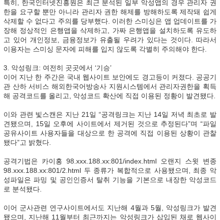
특히, 한국인터넷진흥원은 최근 분석된 일부 악성앱의 경우 관리자 권
한을 요구할 뿐만 아니라 관리자 권한 해제를 방해하도록 제작돼 쉽게
삭제할 수 없다고 주의를 당부했다. 이러한 스미싱은 앱 업데이트를 가
장해 정상적인 은행앱을 삭제하고, 가짜 은행앱을 설치하도록 유도하
고 있어 개인정보, 금융정보가 유출될 우려가 있다는 것이다. 따라서
이용자는 스미싱 문자에 피해를 입지 않도록 각별히 주의해야 한다.
3. 악성링크: 여전히 곳곳에서 ‘기승’
이어 지난 한 주간은 국내 웹사이트 보안에도 경고등이 커졌다. 공공기
관 산하 서비스 해외한국어방송사 지원시스템에서 관리자권한을 획득
해 공격코드를 올리고, 악성코드 확산에 직접 이용된 정황이 발견됐다.
이와 관련 빛스캔은 지난 21일 “공격링크는 지난 14일 저녁 최초로 발
견됐으며, 15일 오후에 사이트에서 제거된 것으로 추정된다”며 “파일
공유사이트 사용자들을 대상으로 한 공격에 직접 이용된 상황이 관찰
됐다”고 밝혔다.
공격기법은 카이홍 98.xxx.188.xx:801/index.html 오랜지 스윗 변종
98.xxx.188.xx:801/2.html 두 종류가 복합적으로 사용됐으며, 최종 악
성파일은 파밍 및 공인인증서 탈취 기능을 기본으로 내장한 악성코드
로 분석됐다.
이어 군사관련 연구사이트에서도 지난해 4월과 5월, 악성링크가 발견
됐으며, 지난해 11월부터 최근까지는 악성링크가 삽입된 채로 웹사이