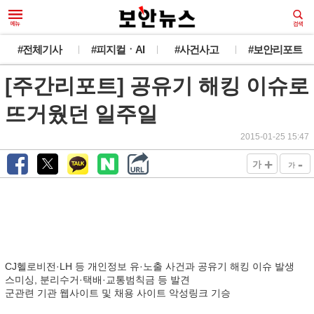
#전체기사
#피지컬ㆍAI
#사건사고
#보안리포트
[주간리포트] 공유기 해킹 이슈로
뜨거웠던 일주일
2015-01-25 15:47
+
-
가
가
CJ헬로비전·LH 등 개인정보 유·노출 사건과 공유기 해킹 이슈 발생
스미싱, 분리수거·택배·교통범칙금 등 발견
군관련 기관 웹사이트 및 채용 사이트 악성링크 기승