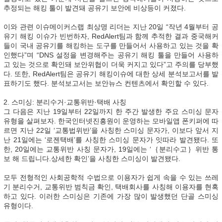
추정되는 해킹 툴이 발견돼 공유기 보안에 비상등이 커졌다.
이와 관련 이슈메이커스랩 최상명 리더는 지난 20일 “작년 4월부터 공
유기 해킹 이슈가 빈번하자, RedAlert팀과 함께 추적한 결과 중국해커
들이 국내 공유기를 해킹하는 도구를 만들어서 사용하고 있는 것을 확
인했다”며 “DNS 설정을 변경해주는 공유기 해킹 툴을 만들어 사용하
고 있는 것으로 확인돼 보안위협이 더욱 커지고 있다”고 주의를 당부했
다. 또한, RedAlert팀은 공유기 해킹이슈에 대한 상세 분석보고서를 발
표하기도 했다. 분석보고서는 보안뉴스 컨텐츠에서 확인할 수 있다.
2. 스미싱: 분리수거·교통위반·택배 사칭
그 다음은 지난 19일부터 22일까지 한 주간 발생한 주요 스미싱 문자
유형을 살펴보자. 한국인터넷진흥원이 운영하는 모바일앱 폰키퍼에 따
르면 지난 22일 ‘교통법위반’을 사칭한 스미싱 문자가, 이보다 앞서 지
난 21일에는 ‘로젠택배’를 사칭한 스미싱 문자가 잇따라 발견됐다. 또
한, 20일에는 교통위반 사칭 문자가, 19일에는 ‘｛분리수고｝위반 통
보 해 드립니다.상세한 확인’을 사칭한 스미싱이 발견됐다.
모두 전형적인 사회공학적 수법으로 이용자가 쉽게 속을 수 있는 쓰레
기 분리수거, 교통위반 범칙금 확인, 택배회사를 사칭해 이용자를 현혹
하고 있다. 이러한 스미싱은 기존에 가장 많이 발생했던 단골 스미싱
유형이다.