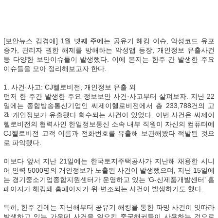
[보안뉴스 김경애] 1월 넷째 주에는 공유기 해킹 이슈, 악성코드 유포
증가, 관리자 권한 해제를 방해하는 악성앱 등장, 개인정보 유출사건
등 다양한 보안이슈들이 발생했다. 이에 본지는 한주 간 발생한 주요
이슈들을 모아 정리해보고자 한다.
1. 사건·사고: CJ헬로비전, 개인정보 유출 외
먼저 한 주간 발생한 주요 정보보안 사건·사고부터 살펴보자. 지난 22
일에는 종합방송통신기업인 씨제이헬로비전에서 총 233,788건의 고
객 개인정보가 유출됐다 회수되는 사건이 있었다. 이번 사건은 씨제이
헬로비전의 협력사인 한일정보통신 소속 내부 직원이 자신의 컴퓨터에
CJ헬로비전 고객 이름과 전화번호를 유출해 보관해왔다 적발된 것으
로 파악됐다.
이보다 앞서 지난 21일에는 한국토지주택공사가 지난해 채용한 시니
어 인력 5000명의 개인정보가 노출된 사건이 발생했으며, 지난 15일에
는 경기중소기업종합지원센터가 운영하고 있는 ‘G-신제품개발센터’ 홈
페이지가 해킹돼 홈페이지가 위·변조되는 사건이 발생하기도 했다.
특히, 한주 간에는 지난해부터 공유기 해킹을 통한 파밍 사건이 잇따라
발생하고 있는 가운데 사건을 일으킨 중국해커들이 사용하는 것으로