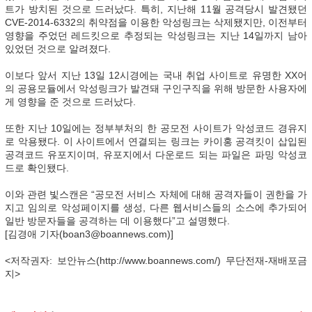
트가 방치된 것으로 드러났다. 특히, 지난해 11월 공격당시 발견됐던
CVE-2014-6332의 취약점을 이용한 악성링크는 삭제됐지만, 이전부터
영향을 주었던 레드킷으로 추정되는 악성링크는 지난 14일까지 남아
있었던 것으로 알려졌다.
이보다 앞서 지난 13일 12시경에는 국내 취업 사이트로 유명한 XX어
의 공용모듈에서 악성링크가 발견돼 구인구직을 위해 방문한 사용자에
게 영향을 준 것으로 드러났다.
또한 지난 10일에는 정부부처의 한 공모전 사이트가 악성코드 경유지
로 악용됐다. 이 사이트에서 연결되는 링크는 카이홍 공격킷이 삽입된
공격코드 유포지이며, 유포지에서 다운로드 되는 파일은 파밍 악성코
드로 확인됐다.
이와 관련 빛스캔은 “공모전 서비스 자체에 대해 공격자들이 권한을 가
지고 임의로 악성페이지를 생성, 다른 웹서비스들의 소스에 추가되어
일반 방문자들을 공격하는 데 이용했다”고 설명했다.
[김경애 기자(boan3@boannews.com)]
<저작권자: 보안뉴스(http://www.boannews.com/) 무단전재-재배포금
지>