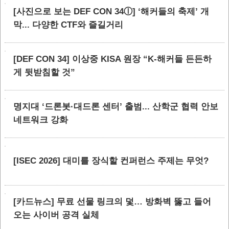
[사진으로 보는 DEF CON 34ⓛ] ‘해커들의 축제’ 개
막... 다양한 CTF와 즐길거리
[DEF CON 34] 이상중 KISA 원장 “K-해커들 든든하
게 뒷받침할 것”
명지대 ‘드론봇·대드론 센터’ 출범... 산학군 협력 안보
네트워크 강화
[ISEC 2026] 대미를 장식할 컨퍼런스 주제는 무엇?
[카드뉴스] 무료 선물 링크의 덫… 방화벽 뚫고 들어
오는 사이버 공격 실체