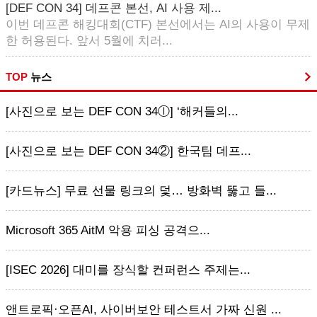
[DEF CON 34] 데프콘 본선, AI 사용 제...
이번 데프콘 해킹대회(CTF) 본선에서는 AI의 사용이 무제
한 허용된다. 앞서 5월에 치러...
TOP
뉴스
[사진으로 보는 DEF CON 34ⓛ] ‘해커들의...
[사진으로 보는 DEF CON 34②] 한국팀 데프...
[카드뉴스] 무료 선물 링크의 덫… 방화벽 뚫고 들...
Microsoft 365 AitM 악용 피싱 공격으...
[ISEC 2026] 대미를 장식할 컨퍼런스 주제는...
앤트로픽·오픈AI, 사이버보안 테스트서 가짜 신원 ...