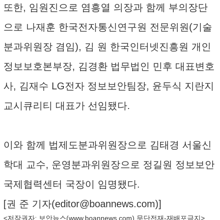
또한, 임원진으로 염흥열 의장과 함께 부의장단
으로 나재훈 한국전자통신연구원 전문위원(기술
분과위원장 겸임), 김 원 한국인터넷진흥원 개인
정보보호본부장, 김경환 법무법인 민후 대표변호
사, 김재수 LG전자 정보보안팀장, 윤두식 지란지
교시큐리티 대표가 선임됐다.
이와 함께 법제도분과위원장으로 김태경 서울신
학대 교수, 운영분과위원장으로 정길원 정보보안
국제협력센터 국장이 임명됐다.
[권 준 기자(
editor@boannews.com
)]
<저작권자: 보안뉴스(
www.boannews.com
) 무단전재-재배포금지>