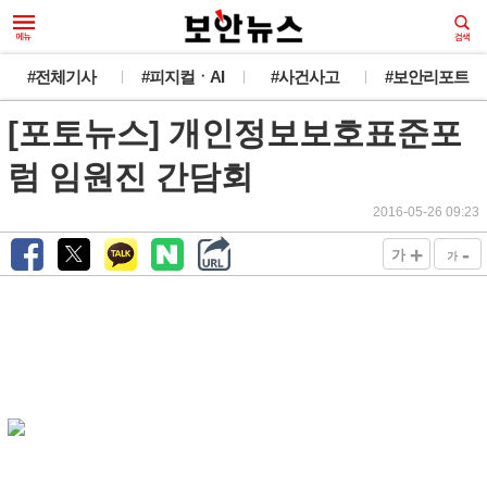
#전체기사
#피지컬ㆍAI
#사건사고
#보안리포트
[포토뉴스] 개인정보보호표준포
럼 임원진 간담회
2016-05-26 09:23
+
-
가
가