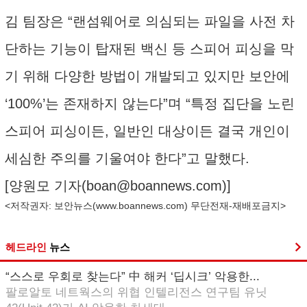
김 팀장은 “랜섬웨어로 의심되는 파일을 사전 차
단하는 기능이 탑재된 백신 등 스피어 피싱을 막
기 위해 다양한 방법이 개발되고 있지만 보안에
‘100%’는 존재하지 않는다”며 “특정 집단을 노린
스피어 피싱이든, 일반인 대상이든 결국 개인이
세심한 주의를 기울여야 한다”고 말했다.
[양원모 기자(
boan@boannews.com
)]
<저작권자: 보안뉴스(
www.boannews.com
) 무단전재-재배포금지>
헤드라인
뉴스
“스스로 우회로 찾는다” 中 해커 ‘딥시크’ 악용한...
팔로알토 네트웍스의 위협 인텔리전스 연구팀 유닛