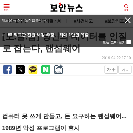
#전체기사
#피지컬ㆍAI
#사건사고
#보안리포트
[보.알.남] 당신의 데이터를 인질
로 잡는다, 랜섬웨어
2019-04-22 17:10
+
-
가
가
컴퓨터 못 쓰게 만들고, 돈 요구하는 랜섬웨어...
1989년 악성 프로그램이 효시