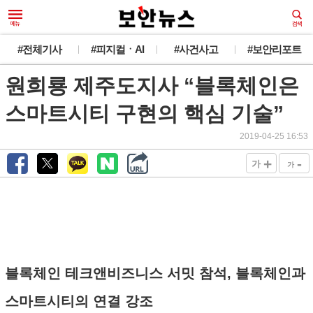
#전체기사
#피지컬ㆍAI
#사건사고
#보안리포트
원희룡 제주도지사 “블록체인은
스마트시티 구현의 핵심 기술”
2019-04-25 16:53
+
-
가
가
블록체인 테크앤비즈니스 서밋 참석, 블록체인과
스마트시티의 연결 강조