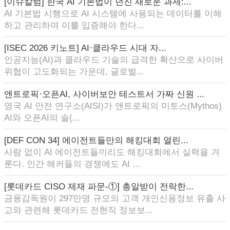
[이슈칼럼] 한국 AI 기본법이 던진 새로운 과제:...
AI 기본법 시행으로 AI 시스템에 사용되는 데이터를 이해
하고 관리하며 이를 입증해야 한다...
[ISEC 2026 키노트] AI·클라우드 시대 자...
인공지능(AI)과 클라우드 기술의 급격한 확산으로 사이버
위협이 고도화되는 가운데, 글로벌...
앤트로픽·오픈AI, 사이버보안 테스트서 가짜 신원 ...
영국 AI 안전 연구소(AISI)가 앤트로픽의 미토스(Mythos)
AI와 오픈AI의 솔(...
[DEF CON 34] 에이전트들만의 해킹대회 열린...
사람 없이 AI 에이전트들끼리도 해킹대회에서 실력을 겨
룬다. 인간 해커들의 경쟁에도 AI ...
[롯데카드 CISO 제재 파문-①] 총알받이 전락한...
금융감독원이 297만명 규모의 고객 개인신용정보 유출 사
고와 관련해 롯데카드 전현직 정보보...