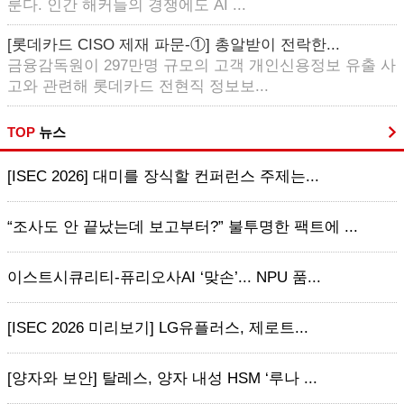
룬다. 인간 해커들의 경쟁에도 AI ...
[롯데카드 CISO 제재 파문-①] 총알받이 전락한...
금융감독원이 297만명 규모의 고객 개인신용정보 유출 사
고와 관련해 롯데카드 전현직 정보보...
TOP
뉴스
[ISEC 2026] 대미를 장식할 컨퍼런스 주제는...
“조사도 안 끝났는데 보고부터?” 불투명한 팩트에 ...
이스트시큐리티-퓨리오사AI ‘맞손’... NPU 품...
[ISEC 2026 미리보기] LG유플러스, 제로트...
[양자와 보안] 탈레스, 양자 내성 HSM ‘루나 ...