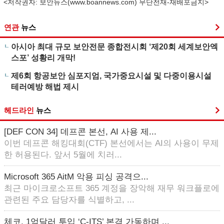
<저작권자: 보안뉴스(
www.boannews.com
) 무단전재-재배포금지>
연관
뉴스
아시아 최대 규모 보안전문 종합전시회 ‘제20회 세계보안엑
스포’ 성황리 개막!
제6회 항공보안 심포지엄, 국가중요시설 및 다중이용시설
테러예방 해법 제시
헤드라인
뉴스
[DEF CON 34] 데프콘 본선, AI 사용 제...
이번 데프콘 해킹대회(CTF) 본선에서는 AI의 사용이 무제
한 허용된다. 앞서 5월에 치러...
Microsoft 365 AitM 악용 피싱 공격으...
최근 마이크로소프트 365 계정을 장악해 재무 워크플로에
관련된 주요 담당자를 식별하고, ...
체코, 1억달러 투입 ‘C-ITS’ 본격 가동하며 ...