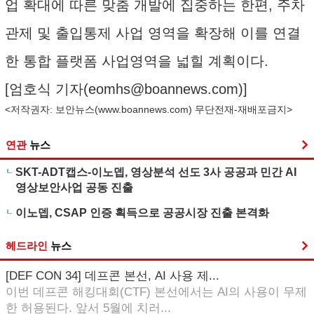
업 확대에 따른 맞춤 개발에 집중하는 한편, 주차
관제 및 출입통제 사업 영역을 확장해 이를 연결
한 통합 플랫폼 사업영역을 넓힐 계획이다.
[엄호식 기자(
eomhs@boannews.com
)]
<저작권자: 보안뉴스(
www.boannews.com
) 무단전재-재배포금지>
연관
뉴스
SKT-ADT캡스-이노뎁, 영상분석 선도 3사 공공과 민간 AI
영상보안사업 공동 진출
이노뎁, CSAP 인증 획득으로 공공시장 진출 본격화
헤드라인
뉴스
[DEF CON 34] 데프콘 본선, AI 사용 제...
이번 데프콘 해킹대회(CTF) 본선에서는 AI의 사용이 무제
한 허용된다. 앞서 5월에 치러...