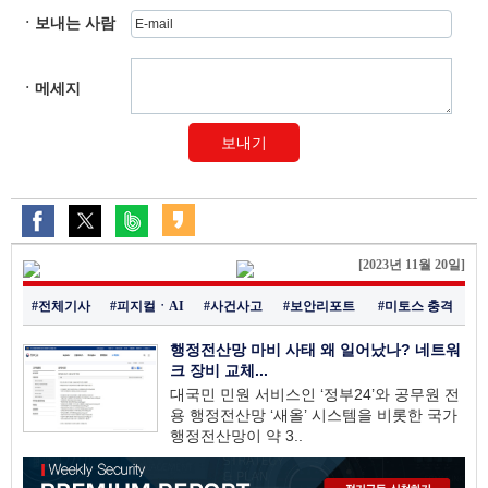
ㆍ보내는 사람
ㆍ메세지
보내기
[2023년 11월 20일]
#전체기사
#피지컬ㆍAI
#사건사고
#보안리포트
#미토스 충격
행정전산망 마비 사태 왜 일어났나? 네트워
크 장비 교체...
대국민 민원 서비스인 ‘정부24’와 공무원 전
용 행정전산망 ‘새올’ 시스템을 비롯한 국가
행정전산망이 약 3..