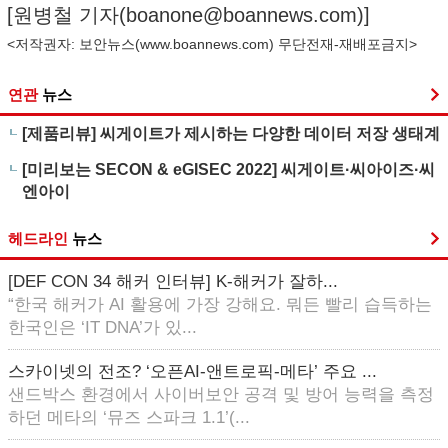
[원병철 기자(
boanone@boannews.com
)]
<저작권자: 보안뉴스(
www.boannews.com
) 무단전재-재배포금지>
연관
뉴스
[제품리뷰] 씨게이트가 제시하는 다양한 데이터 저장 생태계
[미리보는 SECON & eGISEC 2022] 씨게이트·씨아이즈·씨
엔아이
헤드라인
뉴스
[DEF CON 34 해커 인터뷰] K-해커가 잘하...
“한국 해커가 AI 활용에 가장 강해요. 뭐든 빨리 습득하는
한국인은 ‘IT DNA’가 있...
스카이넷의 전조? ‘오픈AI-앤트로픽-메타’ 주요 ...
샌드박스 환경에서 사이버보안 공격 및 방어 능력을 측정
하던 메타의 ‘뮤즈 스파크 1.1’(...