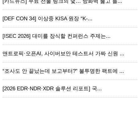
[카드뉴스] 무료 선물 링크의 덫… 방화벽 뚫고 들...
[DEF CON 34] 이상중 KISA 원장 “K-...
[ISEC 2026] 대미를 장식할 컨퍼런스 주제는...
앤트로픽·오픈AI, 사이버보안 테스트서 가짜 신원 ...
“조사도 안 끝났는데 보고부터?” 불투명한 팩트에 ...
[2026 EDR·NDR·XDR 솔루션 리포트] 국...