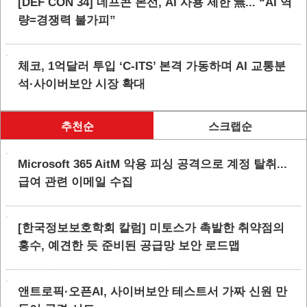
[DEF CON 34] 데프콘 본선, AI 사용 제한 無... “AI 역
량=경쟁력 불가피”
체코, 1억달러 투입 ‘C-ITS’ 본격 가동하며 AI 교통분
석·사이버보안 시장 확대
추천순
스크랩순
Microsoft 365 AitM 악용 피싱 공격으로 계정 탈취...
급여 관련 이메일 수집
[한국정보보호학회 칼럼] 미토스가 촉발한 취약점의
홍수, 예견한 듯 준비된 공급망 보안 로드맵
앤트로픽·오픈AI, 사이버보안 테스트서 가짜 신원 만