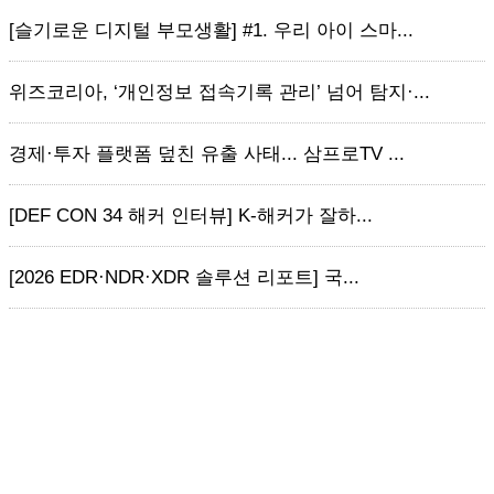
[슬기로운 디지털 부모생활] #1. 우리 아이 스마...
위즈코리아, ‘개인정보 접속기록 관리’ 넘어 탐지·...
경제·투자 플랫폼 덮친 유출 사태... 삼프로TV ...
[DEF CON 34 해커 인터뷰] K-해커가 잘하...
[2026 EDR·NDR·XDR 솔루션 리포트] 국...