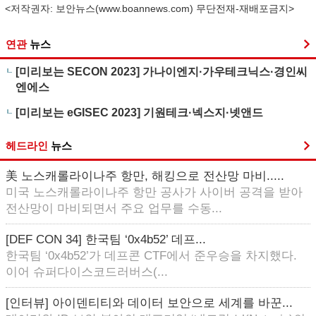
<저작권자: 보안뉴스(
www.boannews.com
) 무단전재-재배포금지>
연관
뉴스
[미리보는 SECON 2023] 가나이엔지·가우테크닉스·경인씨
엔에스
[미리보는 eGISEC 2023] 기원테크·넥스지·넷앤드
헤드라인
뉴스
美 노스캐롤라이나주 항만, 해킹으로 전산망 마비.....
미국 노스캐롤라이나주 항만 공사가 사이버 공격을 받아
전산망이 마비되면서 주요 업무를 수동...
[DEF CON 34] 한국팀 ‘0x4b52’ 데프...
한국팀 ‘0x4b52’가 데프콘 CTF에서 준우승을 차지했다.
이어 슈퍼다이스코드러버스(...
[인터뷰] 아이덴티티와 데이터 보안으로 세계를 바꾼...