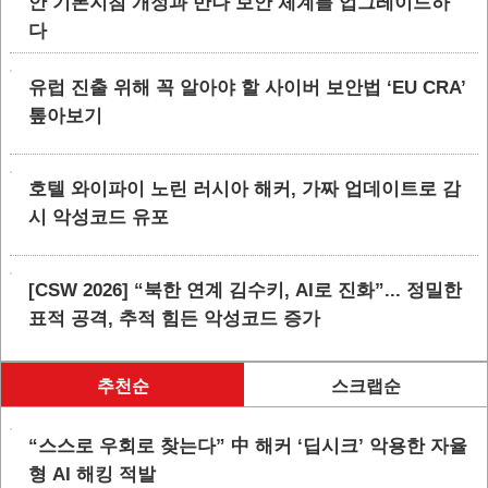
안 기본지침 개정과 만나 보안 체계를 업그레이드하
다
유럽 진출 위해 꼭 알아야 할 사이버 보안법 ‘EU CRA’
톺아보기
호텔 와이파이 노린 러시아 해커, 가짜 업데이트로 감
시 악성코드 유포
[CSW 2026] “북한 연계 김수키, AI로 진화”... 정밀한
표적 공격, 추적 힘든 악성코드 증가
추천순
스크랩순
“스스로 우회로 찾는다” 中 해커 ‘딥시크’ 악용한 자율
형 AI 해킹 적발