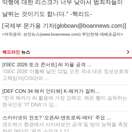
악행에 대한 리스크가 너무 낮아서 범죄자들이
날뛰는 것이기도 합니다.” -핵리드-
[국제부 문가용 기자(
globoan@boannews.com
)]
<저작권자: 보안뉴스(
www.boannews.com
) 무단전재-재배포금지>
헤드라인
뉴스
[ISEC 2026 토크 콘서트] AI 자율 공격 ...
‘ISEC 2026’ 이틀째 날인 12일 오전 국내 대표 정보보호최
고책임자(CISO)와 ...
[DEF CON 34 해커 인터뷰] K-해커가 잘하...
“한국 해커가 AI 활용에 가장 강해요. 뭐든 빨리 습득하는
한국인은 ‘IT DNA’가 있...
스카이넷의 전조? ‘오픈AI-앤트로픽-메타’ 주요 ...
샌드박스 환경에서 사이버보안 공격 및 방어 능력을 측정
하던 메타의 ‘뮤즈 스파크 1.1’(...