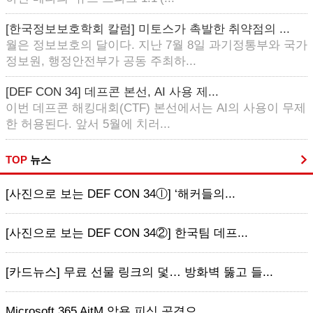
[한국정보보호학회 칼럼] 미토스가 촉발한 취약점의 ...
월은 정보보호의 달이다. 지난 7월 8일 과기정통부와 국가
정보원, 행정안전부가 공동 주최하...
[DEF CON 34] 데프콘 본선, AI 사용 제...
이번 데프콘 해킹대회(CTF) 본선에서는 AI의 사용이 무제
한 허용된다. 앞서 5월에 치러...
TOP
뉴스
[사진으로 보는 DEF CON 34ⓛ] ‘해커들의...
[사진으로 보는 DEF CON 34②] 한국팀 데프...
[카드뉴스] 무료 선물 링크의 덫… 방화벽 뚫고 들...
Microsoft 365 AitM 악용 피싱 공격으...