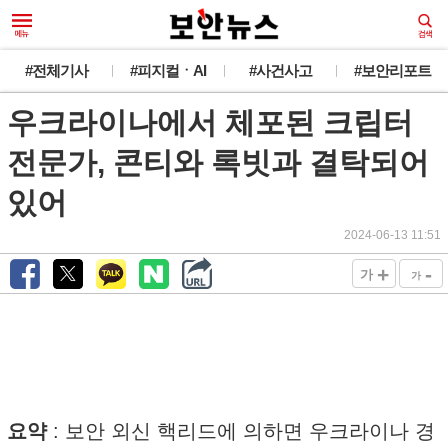
#전체기사
#피지컬ㆍAI
#사건사고
#보안리포트
우크라이나에서 체포된 크립터
전문가, 콘티와 록빗과 결탁되어
있어
2024-06-13 11:51
+
-
가
가
요약
: 보안 외신 핵리드에 의하면 우크라이나 경