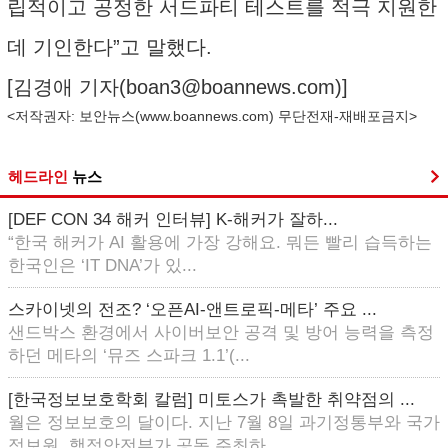
립적이고 공정한 서드파티 테스트를 적극 지원한
데 기인한다”고 말했다.
[김경애 기자(
boan3@boannews.com
)]
<저작권자: 보안뉴스(
www.boannews.com
) 무단전재-재배포금지>
헤드라인
뉴스
[DEF CON 34 해커 인터뷰] K-해커가 잘하...
“한국 해커가 AI 활용에 가장 강해요. 뭐든 빨리 습득하는
한국인은 ‘IT DNA’가 있...
스카이넷의 전조? ‘오픈AI-앤트로픽-메타’ 주요 ...
샌드박스 환경에서 사이버보안 공격 및 방어 능력을 측정
하던 메타의 ‘뮤즈 스파크 1.1’(...
[한국정보보호학회 칼럼] 미토스가 촉발한 취약점의 ...
월은 정보보호의 달이다. 지난 7월 8일 과기정통부와 국가
정보원, 행정안전부가 공동 주최하...