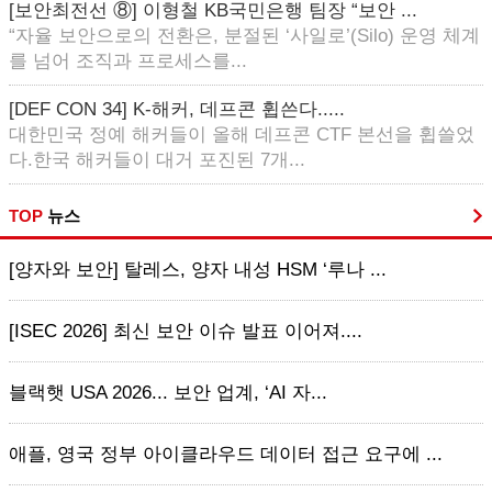
[보안최전선 ⑧] 이형철 KB국민은행 팀장 “보안 ...
“자율 보안으로의 전환은, 분절된 ‘사일로’(Silo) 운영 체계
를 넘어 조직과 프로세스를...
[DEF CON 34] K-해커, 데프콘 휩쓴다.....
대한민국 정예 해커들이 올해 데프콘 CTF 본선을 휩쓸었
다.한국 해커들이 대거 포진된 7개...
TOP
뉴스
[양자와 보안] 탈레스, 양자 내성 HSM ‘루나 ...
[ISEC 2026] 최신 보안 이슈 발표 이어져....
블랙햇 USA 2026... 보안 업계, ‘AI 자...
애플, 영국 정부 아이클라우드 데이터 접근 요구에 ...