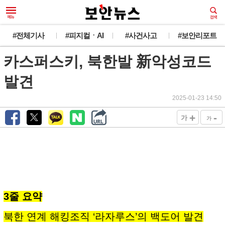
#전체기사
#피지컬ㆍAI
#사건사고
#보안리포트
카스퍼스키, 북한발 新악성코드
발견
2025-01-23 14:50
+
-
가
가
3줄 요약
북한 연계 해킹조직 ‘라자루스’의 백도어 발견