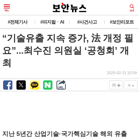
#전체기사
#피지컬ㆍAI
#사건사고
#보안리포트
“기술유출 지속 증가, 法 개정 필
요”...최수진 의원실 ‘공청회’ 개
최
2025-02-11 10:59
+
-
가
가
지난 5년간 산업기술·국가핵심기술 해외 유출