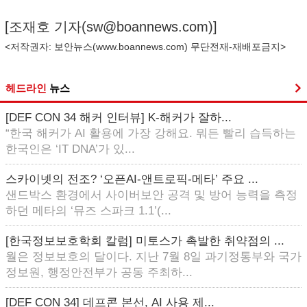
[조재호 기자(
sw@boannews.com
)]
<저작권자: 보안뉴스(
www.boannews.com
) 무단전재-재배포금지>
헤드라인
뉴스
[DEF CON 34 해커 인터뷰] K-해커가 잘하...
“한국 해커가 AI 활용에 가장 강해요. 뭐든 빨리 습득하는
한국인은 ‘IT DNA’가 있...
스카이넷의 전조? ‘오픈AI-앤트로픽-메타’ 주요 ...
샌드박스 환경에서 사이버보안 공격 및 방어 능력을 측정
하던 메타의 ‘뮤즈 스파크 1.1’(...
[한국정보보호학회 칼럼] 미토스가 촉발한 취약점의 ...
월은 정보보호의 달이다. 지난 7월 8일 과기정통부와 국가
정보원, 행정안전부가 공동 주최하...
[DEF CON 34] 데프콘 본선, AI 사용 제...