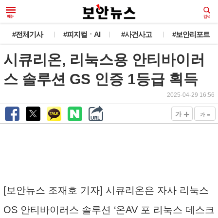
새로운 뉴스가 도착했습니다.
#전체기사
#피지컬ㆍAI
#사건사고
#보안리포트
시큐리온, 리눅스용 안티바이러
韓 외교관 전원 해킹 추정... 최대 1만건 유출
오늘 그만 보기
스 솔루션 GS 인증 1등급 획득
2025-04-29 16:56
+
-
가
가
[보안뉴스 조재호 기자] 시큐리온은 자사 리눅스
OS 안티바이러스 솔루션 ‘온AV 포 리눅스 데스크