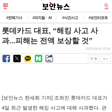
#전체기사
#피지컬ㆍAI
#사건사고
#보안리포트
롯데카드 대표, “해킹 사고 사
과...피해는 전액 보상할 것”
2025-09-04 15:59
+
-
가
가
[보안뉴스 한세희 기자] 조좌진 롯데카드 대표가
4일 최근 발생한 해킹 사고에 대해 사과했다. 관