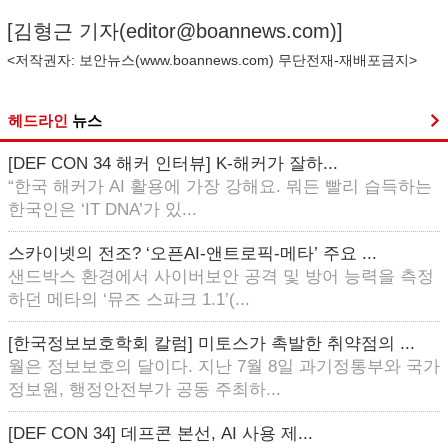
[김형근 기자(
editor@boannews.com
)]
<저작권자: 보안뉴스(
www.boannews.com
) 무단전재-재배포금지>
헤드라인
뉴스
[DEF CON 34 해커 인터뷰] K-해커가 잘하...
“한국 해커가 AI 활용에 가장 강해요. 뭐든 빨리 습득하는
한국인은 ‘IT DNA’가 있...
스카이넷의 전조? ‘오픈AI-앤트로픽-메타’ 주요 ...
샌드박스 환경에서 사이버보안 공격 및 방어 능력을 측정
하던 메타의 ‘뮤즈 스파크 1.1’(...
[한국정보보호학회 칼럼] 미토스가 촉발한 취약점의 ...
월은 정보보호의 달이다. 지난 7월 8일 과기정통부와 국가
정보원, 행정안전부가 공동 주최하...
[DEF CON 34] 데프콘 본선, AI 사용 제...