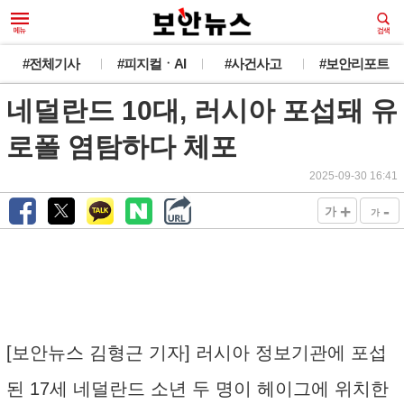
#전체기사
#피지컬ㆍAI
#사건사고
#보안리포트
네덜란드 10대, 러시아 포섭돼 유
로폴 염탐하다 체포
2025-09-30 16:41
+
-
가
가
[보안뉴스 김형근 기자] 러시아 정보기관에 포섭
된 17세 네덜란드 소년 두 명이 헤이그에 위치한