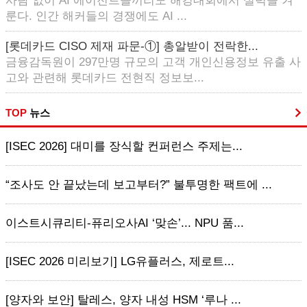
사람 없이 AI 에이전트들끼리도 해킹대회에서 실력을 겨
룬다. 인간 해커들의 경쟁에도 AI ...
[롯데카드 CISO 제재 파문-①] 총알받이 전락한...
금융감독원이 297만명 규모의 고객 개인신용정보 유출 사
고와 관련해 롯데카드 전현직 정보보...
TOP
뉴스
[ISEC 2026] 대미를 장식할 컨퍼런스 주제는...
“조사도 안 끝났는데 보고부터?” 불투명한 팩트에 ...
이스트시큐리티-퓨리오사AI ‘맞손’... NPU 품...
[ISEC 2026 미리보기] LG유플러스, 제로트...
[양자와 보안] 탈레스, 양자 내성 HSM ‘루나 ...