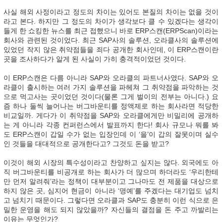
사실 해외 사정이라고 정도의 차이는 있어도 본질의 차이는 없을 것이
라고 본다. 하지만 그 정도의 차이가 생각보다 클 수 있겠다는 생각이
들게 한 쇼킹한 뉴스를 최근 접했으니 바로 ERP스캔(ERPScan)이라는
회사와 관련된 것이었다. 최근 SAP사의 솔루션, 오라클사의 솔루션에
있었던 작지 않은 취약점들을 죄다 공개한 회사인데, 이 ERP스캔이란
곳을 조사하다가 알게 된 사실이 가히 충격적이었던 것이다.
이 ERP스캔은 다름 아니라 SAP와 오라클의 파트너사였다. SAP와 오
라클이 출시하는 여러 가지 솔루션을 파헤쳐 그 취약점을 파악하는 것
으로 먹고사는 곳이었던 것이다(물론 그게 벌이의 전부는 아니다.) 요
즘 하나 둘씩 늘어나는 버그바운티를 정액제로 하는 회사라면 적당한
비교일까. 게다가 이 취약점을 SAP와 오라클에게만 비밀리에 공개하
는 게 아니라 각종 컨퍼런스에서 발표까지 한다! 회사 규모나 뭐를 봐
도 ERP스캔이 갑일 수가 없는 입장인데 이 ‘을’이 갑의 잘못이며 실수
인 것들을 대대적으로 공개한다고? 그것도 돈을 받고?
이것이 해외 시장의 특수성이라고 찬양하고 싶지는 않다. 외국에도 아
직 버그바운티를 비공개로 하는 회사가 더 많으며 하더라도 ‘우리한테
만 먼저 알려줘’라는 정책이 대부분이고 그나마도 전 제품을 대상으로
하지 않은 곳, 심지어 현금이 아니라 ‘명예’를 주겠다는 대기업도 넘치
고 넘치기 때문이다. 그렇다면 오라클과 SAP도 충분히 이런 식으로 은
밀한 운영을 해도 되지 않았을까? 자신들의 결점을 돈 주고 까발리는
이유는 무엇인가?