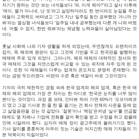
자기가 원하는 것만 보는 녀석들보다 ‘와, 이게 뭐야?’라고 설사 이후에
‘에이, 별거 아니네, 난 또’라고 실망하더라도 한 번이라도 눈길을 주는
애들이 고학력도 버텨냈고 ‘그거 지난 일주일 동안 공부했던 거니까 안
봐’라는 열심형 녀석들보다 ‘일주일 내내 공부했는데 다른 게 나와 버렸
네. 어쩔 수 없지, 한번 줘봐’라는 체념형 노력파들이 살아남았다는 것
이다.
훗날 사회에 나와 기자 생활을 하게 되었는데, 우연찮게도 프랜차이즈
잡지, 즉 해외에 원판이 있고 그것에 기반을 두고 한국판을 발행하는
매체에 주로 있게 되었다. 그러니까, 해외 매체의 대략적인 정서와 한
국 매체의 그것을 자연스럽게 비교할 수 있는 위치에 자주 있게 된 것
이다. 또한 이 매체들이 다루는 업계의 온도차도 분명히 존재했다. 차
이는 금방 두드러졌다. 비판의 수준 혹은 색깔이 바로 그것이었다.
기자의 극히 제한적인 경험 속에 한국 업계와 해외 업계, 혹은 한국 매
체와 해외 업체의 가장 큰 차이는 한 마디로 ‘한국은 눈치를 너무 많이
본다’는 것이었다. 과장 좀 보태, 인터뷰 하러 가면 60%가 ‘오프더레코
드’였고 그걸 기사로 한 줄 한 줄 옮기는 건 회사 전체의 사운을 등에 없
고 살얼음판을 걷는 것 같았다. ‘잘못’이나 ‘책임’은커녕 ‘실수’를 언급할
때에도 몇 차례나 기업에 전화를 걸어 확인을 받고 수정을 하고 컴플레
인에 시달려야 했다. 심지어 매체 장이 광고주에게 불려가기도 했다.
기사 말미를 훈훈하게 마무리 짓는 기술은 어지간한 매체 기자들의 기
본 덕목이자 자질이었다.