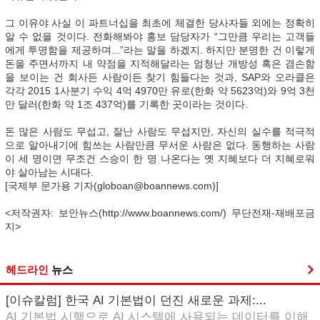
그 이유야 사실 이 파트너십을 최초에 체결한 당사자들 외에는 정확히
알 수 없을 것이다. 전화해봐야 홍보 담당자가 “그만큼 우리는 고객들
에게 투명함을 제공하며...”라는 말을 하겠지. 하지만 분명한 건 이렇게
돈을 주면서까지 내 약점을 지적해달라는 엄청난 개방성 혹은 겸손함
을 보이는 건 회사든 사람이든 찾기 힘들다는 것과, SAP와 오라클은
각각 2015 1사분기 수익 4억 4970만 유로(한화 약 5623억)와 9억 3천
만 달러(한화 약 1조 437억)를 기록한 곳이라는 것이다.
돈 많은 사람도 무섭고, 잘난 사람도 무섭지만, 자신의 실수를 적극적
으로 알아내기에 힘쓰는 사람만큼 무서운 사람은 없다. 동행하는 사람
이 세 명이면 무조건 스승이 한 명 나온다는 옛 지혜보다 더 지혜로워
야 살아남는 시대다.
[국제부 문가용 기자(globoan@boannews.com)]
<저작권자: 보안뉴스(http://www.boannews.com/) 무단전재-재배포금
지>
헤드라인
뉴스
[이슈칼럼] 한국 AI 기본법이 던진 새로운 과제:...
AI 기본법 시행으로 AI 시스템에 사용되는 데이터를 이해