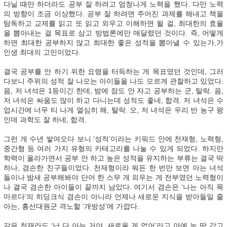
다닐 때만 하더라도 공부 잘 하려고 엄청나게 노력을 했다. 다만 노력
의 방향이 조금 이상했다. 공부 잘 하려면 주어진 과제를 해내고 책을
탐독하고 교제를 읽고 또 읽고 외우고 이해하면 될 걸, 최대한의 효율
을 뽑아내는 걸 목표로 삼고 방법론에만 매달렸던 것이다. 즉, 어떻게
하면 최대한 공부하지 않고 최대한 좋은 성적을 뽑아낼 수 있는가,가
인생 최대의 고민이었다.
결국 공부를 안 하기 위한 요령을 터득하는 게 목표였던 것인데, 그러
다보니 주위의 성적 잘 나오는 아이들을 나도 모르게 관찰하고 있었다.
음, 저 녀석은 1등이긴 한데, 밤에 잠도 안 자고 공부하는 군, 탈락. 음,
저 녀석은 싸움도 많이 하고 다니는데 성적도 좋네, 합격. 저 녀석은 수
업시간에 너무 티 나게 열심히 해, 탈락. 오, 저 녀석은 우리 반 농구 왕
인데 과학도 잘 하네, 합격.
그런 게 수년 쌓여오다 보니 ‘성적’이라는 키워드 안에 천재형, 노력형,
중간형 등 여러 가지 유형의 카테고리를 나눌 수 있게 되었다. 하지만
학력이 올라가면서 공부 안 하고 높은 성적을 유지하는 부류는 결국 딱
하나, 겸손한 친구들이었다. 천재형이라 뭐든 한 번만 보면 아는 녀석
들이나 밤새 공부해봐야 단어 한 스무 개 외우는 게 전부였던 노력형이
나 결국 겸손한 아이들이 끝까지 남았다. 여기서 겸손은 ‘나는 아직 목
마르다’의 히딩크식 겸손이 아니라 언제나 새로운 지식을 받아들일 줄
아는, 흥선대원군 격노할 ‘개방성’에 가깝다.
같은 천재라도 ‘난 다 아는 거야, 새로울 게 없어’라고 아예 눈 딱 감고