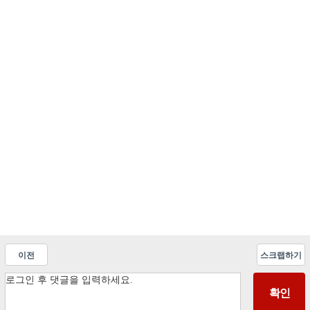
이전
스크랩하기