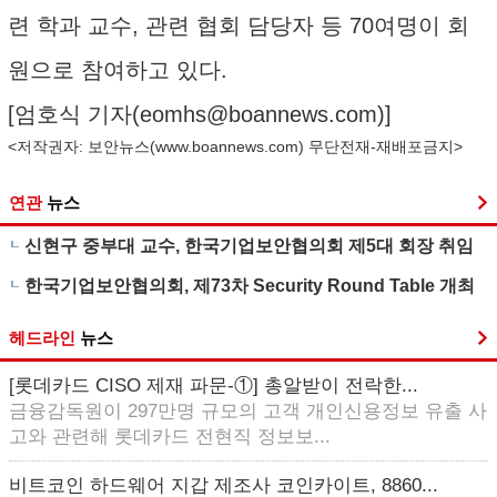
련 학과 교수, 관련 협회 담당자 등 70여명이 회
원으로 참여하고 있다.
[엄호식 기자(
eomhs@boannews.com
)]
<저작권자: 보안뉴스(
www.boannews.com
) 무단전재-재배포금지>
연관
뉴스
신현구 중부대 교수, 한국기업보안협의회 제5대 회장 취임
한국기업보안협의회, 제73차 Security Round Table 개최
헤드라인
뉴스
[롯데카드 CISO 제재 파문-①] 총알받이 전락한...
금융감독원이 297만명 규모의 고객 개인신용정보 유출 사
고와 관련해 롯데카드 전현직 정보보...
비트코인 하드웨어 지갑 제조사 코인카이트, 8860...