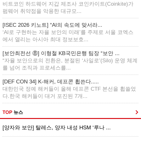
비트코인 하드웨어 지갑 제조사 코인카이트(Coinkite)가
펌웨어 취약점을 악용한 대규모...
[ISEC 2026 키노트] “AI의 속도에 맞서라...
‘AI로 구현하는 자율 보안의 미래’를 주제로 서울 코엑스
에서 열리는 아시아 최대 정보보호...
[보안최전선 ⑧] 이형철 KB국민은행 팀장 “보안 ...
“자율 보안으로의 전환은, 분절된 ‘사일로’(Silo) 운영 체계
를 넘어 조직과 프로세스를...
[DEF CON 34] K-해커, 데프콘 휩쓴다.....
대한민국 정예 해커들이 올해 데프콘 CTF 본선을 휩쓸었
다.한국 해커들이 대거 포진된 7개...
TOP
뉴스
[양자와 보안] 탈레스, 양자 내성 HSM ‘루나 ...