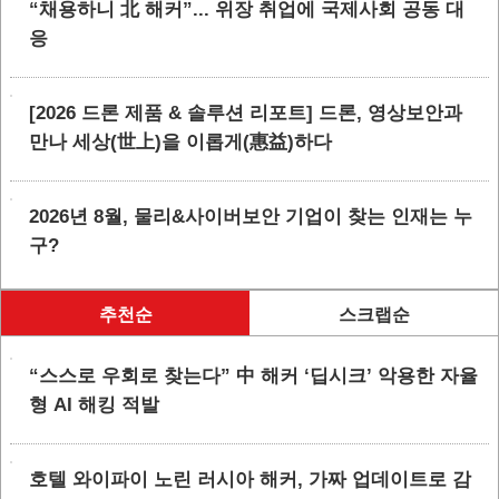
“채용하니 北 해커”... 위장 취업에 국제사회 공동 대
응
[2026 드론 제품 & 솔루션 리포트] 드론, 영상보안과
만나 세상(世上)을 이롭게(惠益)하다
2026년 8월, 물리&사이버보안 기업이 찾는 인재는 누
구?
추천순
스크랩순
“스스로 우회로 찾는다” 中 해커 ‘딥시크’ 악용한 자율
형 AI 해킹 적발
호텔 와이파이 노린 러시아 해커, 가짜 업데이트로 감