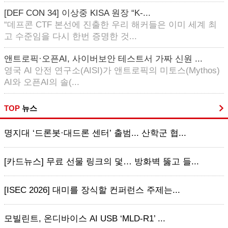
[DEF CON 34] 이상중 KISA 원장 “K-...
“데프콘 CTF 본선에 진출한 우리 해커들은 이미 세계 최
고 수준임을 다시 한번 증명한 것...
앤트로픽·오픈AI, 사이버보안 테스트서 가짜 신원 ...
영국 AI 안전 연구소(AISI)가 앤트로픽의 미토스(Mythos)
AI와 오픈AI의 솔(...
TOP
뉴스
명지대 ‘드론봇·대드론 센터’ 출범... 산학군 협...
[카드뉴스] 무료 선물 링크의 덫… 방화벽 뚫고 들...
[ISEC 2026] 대미를 장식할 컨퍼런스 주제는...
모빌린트, 온디바이스 AI USB ‘MLD-R1’ ...