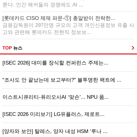
룬다. 인간 해커들의 경쟁에도 AI ...
[롯데카드 CISO 제재 파문-①] 총알받이 전락한...
금융감독원이 297만명 규모의 고객 개인신용정보 유출 사
고와 관련해 롯데카드 전현직 정보보...
TOP
뉴스
[ISEC 2026] 대미를 장식할 컨퍼런스 주제는...
“조사도 안 끝났는데 보고부터?” 불투명한 팩트에 ...
이스트시큐리티-퓨리오사AI ‘맞손’... NPU 품...
[ISEC 2026 미리보기] LG유플러스, 제로트...
[양자와 보안] 탈레스, 양자 내성 HSM ‘루나 ...