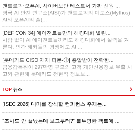
앤트로픽·오픈AI, 사이버보안 테스트서 가짜 신원 ...
영국 AI 안전 연구소(AISI)가 앤트로픽의 미토스(Mythos)
AI와 오픈AI의 솔(...
[DEF CON 34] 에이전트들만의 해킹대회 열린...
사람 없이 AI 에이전트들끼리도 해킹대회에서 실력을 겨
룬다. 인간 해커들의 경쟁에도 AI ...
[롯데카드 CISO 제재 파문-①] 총알받이 전락한...
금융감독원이 297만명 규모의 고객 개인신용정보 유출 사
고와 관련해 롯데카드 전현직 정보보...
TOP
뉴스
[ISEC 2026] 대미를 장식할 컨퍼런스 주제는...
“조사도 안 끝났는데 보고부터?” 불투명한 팩트에 ...