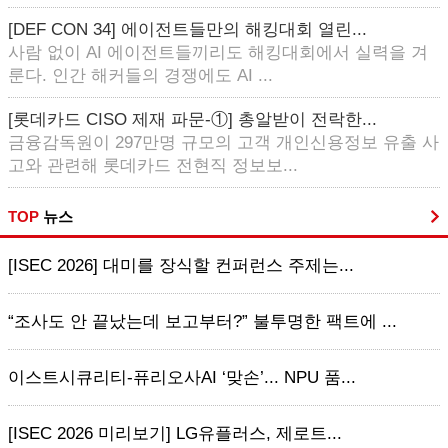
[DEF CON 34] 에이전트들만의 해킹대회 열린...
사람 없이 AI 에이전트들끼리도 해킹대회에서 실력을 겨
룬다. 인간 해커들의 경쟁에도 AI ...
[롯데카드 CISO 제재 파문-①] 총알받이 전락한...
금융감독원이 297만명 규모의 고객 개인신용정보 유출 사
고와 관련해 롯데카드 전현직 정보보...
TOP
뉴스
[ISEC 2026] 대미를 장식할 컨퍼런스 주제는...
“조사도 안 끝났는데 보고부터?” 불투명한 팩트에 ...
이스트시큐리티-퓨리오사AI ‘맞손’... NPU 품...
[ISEC 2026 미리보기] LG유플러스, 제로트...