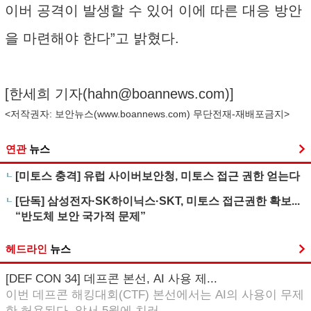
이버 공격이 발생할 수 있어 이에 따른 대응 방안
을 마련해야 한다”고 밝혔다.
[한세희 기자(
hahn@boannews.com
)]
<저작권자: 보안뉴스(
www.boannews.com
) 무단전재-재배포금지>
연관
뉴스
[미토스 충격] 유럽 사이버보안청, 미토스 접근 권한 얻는다
[단독] 삼성전자·SK하이닉스·SKT, 미토스 접근권한 확보...
“반도체 보안 국가적 문제”
헤드라인
뉴스
[DEF CON 34] 데프콘 본선, AI 사용 제...
이번 데프콘 해킹대회(CTF) 본선에서는 AI의 사용이 무제
한 허용된다. 앞서 5월에 치러...