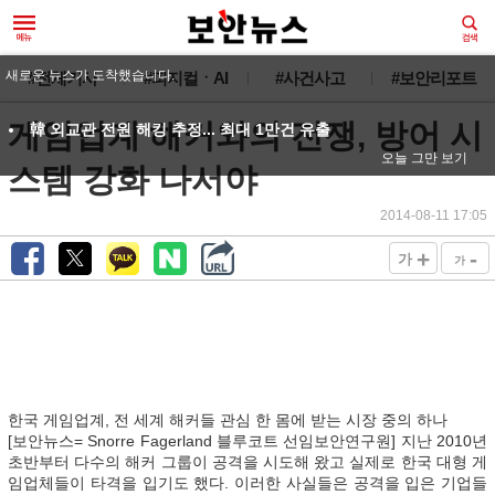
새로운 뉴스가 도착했습니다.
#전체기사
#피지컬ㆍAI
#사건사고
#보안리포트
게임업계 해커와의 전쟁, 방어 시
韓 외교관 전원 해킹 추정... 최대 1만건 유출
오늘 그만 보기
스템 강화 나서야
2014-08-11 17:05
+
-
가
가
한국 게임업계, 전 세계 해커들 관심 한 몸에 받는 시장 중의 하나
[보안뉴스= Snorre Fagerland 블루코트 선임보안연구원] 지난 2010년
초반부터 다수의 해커 그룹이 공격을 시도해 왔고 실제로 한국 대형 게
임업체들이 타격을 입기도 했다. 이러한 사실들은 공격을 입은 기업들