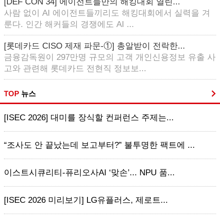
[DEF CON 34] 에이전트들만의 해킹대회 열린...
사람 없이 AI 에이전트들끼리도 해킹대회에서 실력을 겨
룬다. 인간 해커들의 경쟁에도 AI ...
[롯데카드 CISO 제재 파문-①] 총알받이 전락한...
금융감독원이 297만명 규모의 고객 개인신용정보 유출 사
고와 관련해 롯데카드 전현직 정보보...
TOP
뉴스
[ISEC 2026] 대미를 장식할 컨퍼런스 주제는...
“조사도 안 끝났는데 보고부터?” 불투명한 팩트에 ...
이스트시큐리티-퓨리오사AI ‘맞손’... NPU 품...
[ISEC 2026 미리보기] LG유플러스, 제로트...