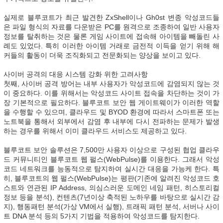
실제로 블루코트가 최근 발견한 ZxShell이나 Gh0st 변종 악성코드들
은 파일 형식의 자료를 다운받은 PC를 원격으로 조종하여 일반 사용자
정보를 탈취하는 것은 물론 게임 사이트에 접속해 아이템을 빼돌린 사
례도 있었다. 특히 이러한 아이템 거래로 금전적 이득을 얻기 위해 해
커들의 활동이 더욱 조직화되고 전문화되는 양상을 보이고 있다.
사이버 공격의 대응 시스템 강화 위한 고려사항
첫째, 사이버 공격 방어는 내부 사용자가 악성코드에 감염되지 않는 것
이 중요하다. 이를 위해서는 악성코드 사이트 접속을 차단하는 것이 가
장 기본적으로 필요하다. 블루코트 보안 웹 게이트웨이가 이러한 역할
을 수행할 수 있으며, 클라우드 및 BYOD 환경에 따라서 스마트폰 또는
노트북을 통해서 외부에서 감염 후 내부에 다시 전파하는 문제가 발생
하는 경우를 위해서 이미 클라우드 서비스도 제공하고 있다.
블루코트 보안 솔루션은 7,500만 사용자 이상으로 구성된 협업 클라우
드 커뮤니티인 블루코트 웹 펄스(WebPulse)를 이용한다. 그래서 악성
코드 네트워크를 능동적으로 탐지하여 실시간 대응을 가능케 한다. 특
히, 블루코트의 웹 펄스(WebPulse)는 평판(기존에 알려진 악성코드 호
스트와 연관된 IP Address, 의심스러운 도메인 네임 패턴, 히스토리컬
정보 등을 분석), 컨텐츠(7년이상 축적된 노하우를 바탕으로 실시간 감
지), 행동패턴 분석(가상 VM에서 실행), 트래픽 패턴 분석, 서버나 사이
트 DNA 분석 등의 5가지 기법을 적용하여 악성코드를 탐지한다.