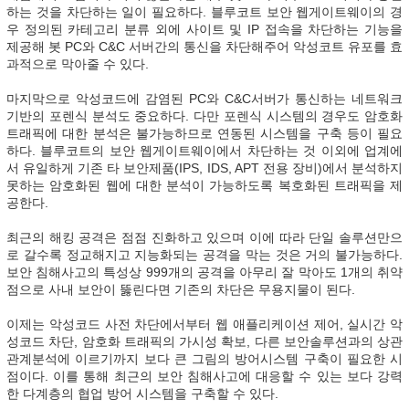
하는 것을 차단하는 일이 필요하다. 블루코트 보안 웹게이트웨이의 경
우 정의된 카테고리 분류 외에 사이트 및 IP 접속을 차단하는 기능을
제공해 봇 PC와 C&C 서버간의 통신을 차단해주어 악성코트 유포를 효
과적으로 막아줄 수 있다.
마지막으로 악성코드에 감염된 PC와 C&C서버가 통신하는 네트워크
기반의 포렌식 분석도 중요하다. 다만 포렌식 시스템의 경우도 암호화
트래픽에 대한 분석은 불가능하므로 연동된 시스템을 구축 등이 필요
하다. 블루코트의 보안 웹게이트웨이에서 차단하는 것 이외에 업계에
서 유일하게 기존 타 보안제품(IPS, IDS, APT 전용 장비)에서 분석하지
못하는 암호화된 웹에 대한 분석이 가능하도록 복호화된 트래픽을 제
공한다.
최근의 해킹 공격은 점점 진화하고 있으며 이에 따라 단일 솔루션만으
로 갈수록 정교해지고 지능화되는 공격을 막는 것은 거의 불가능하다.
보안 침해사고의 특성상 999개의 공격을 아무리 잘 막아도 1개의 취약
점으로 사내 보안이 뚫린다면 기존의 차단은 무용지물이 된다.
이제는 악성코드 사전 차단에서부터 웹 애플리케이션 제어, 실시간 악
성코드 차단, 암호화 트래픽의 가시성 확보, 다른 보안솔루션과의 상관
관계분석에 이르기까지 보다 큰 그림의 방어시스템 구축이 필요한 시
점이다. 이를 통해 최근의 보안 침해사고에 대응할 수 있는 보다 강력
한 다계층의 협업 방어 시스템을 구축할 수 있다.