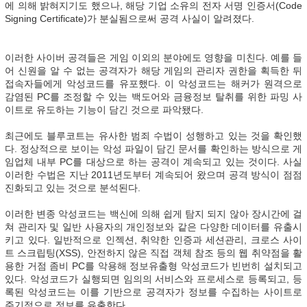
에 의해 밝혀지기도 했으나, 해당 기업 소유의 전자 서명 인증서(Code
Signing Certificate)가 분실됨으로써 공격 사실이 알려졌다.
이러한 사이버 공격들은 게임 이외의 분야에도 영향을 미친다. 예를 들
어 신원을 알 수 없는 공격자가 해당 게임의 관리자 권한을 획득한 뒤
접속자들에게 악성코드를 유포했다. 이 악성코드는 해커가 원격으로
감염된 PC를 조정할 수 있는 백도어와 금융정보 탈취를 위한 파밍 사
이트로 유도하는 기능이 담긴 것으로 파악됐다.
최근에도 블루코트는 유사한 범죄 수법이 성행하고 있는 것을 확인했
다. 정상적으로 보이는 악성 파일이 담긴 문서를 확인하는 방식으로 게
임업체 내부 PC를 대상으로 하는 공격이 계속되고 있는 것이다. 사실
이러한 수법은 지난 2011년도부터 계속되어 왔으며 공격 방식이 점점
진화되고 있는 것으로 분석된다.
이러한 변종 악성코드는 백신에 의해 쉽게 탐지 되지 않아 장시간에 걸
쳐 관리자 및 일반 사용자의 개인정보와 같은 다양한 데이터를 유출시
키고 있다. 일반적으로 인젝션, 취약한 인증과 세션관리, 크로스 사이
트 스크립팅(XSS), 안전하지 않은 직접 객체 참조 등의 웹 취약점을 활
용한 거점 좀비 PC를 악용해 정보유출형 악성코드가 빈번히 설치되고
있다. 악성코드가 실행되면 임의의 서비스와 프로세스로 등록되고, 등
록된 악성코드는 이를 기반으로 공격자가 정보를 수집하는 사이트로
주기적으로 정보를 유출한다.