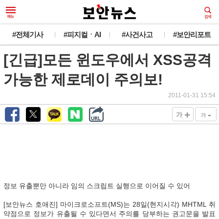
#전체기사
#피지컬ㆍAI
#사건사고
#보안리포트
[긴급]모든 윈도우에서 XSS공격
가능한 제로데이 주의보!
2011-01-31 15:54
+
-
가
가
정보 유출뿐만 아니라 임의 스크립트 실행으로 이어질 수 있어
[보안뉴스 호애진] 마이크로소프트(MS)는 28일(현지시각) MHTML 취
약점으로 정보가 유출될 수 있다면서 주의를 당부하는 권고문을 발표