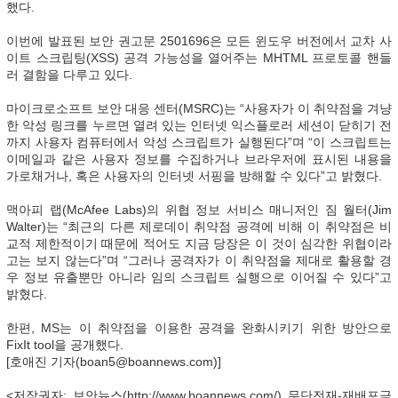
했다.
이번에 발표된 보안 권고문 2501696은 모든 윈도우 버전에서 교차 사
이트 스크립팅(XSS) 공격 가능성을 열어주는 MHTML 프로토콜 핸들
러 결함을 다루고 있다.
마이크로소프트 보안 대응 센터(MSRC)는 “사용자가 이 취약점을 겨냥
한 악성 링크를 누르면 열려 있는 인터넷 익스플로러 세션이 닫히기 전
까지 사용자 컴퓨터에서 악성 스크립트가 실행된다”며 “이 스크립트는
이메일과 같은 사용자 정보를 수집하거나 브라우저에 표시된 내용을
가로채거나, 혹은 사용자의 인터넷 서핑을 방해할 수 있다”고 밝혔다.
맥아피 랩(McAfee Labs)의 위협 정보 서비스 매니저인 짐 월터(Jim
Walter)는 “최근의 다른 제로데이 취약점 공격에 비해 이 취약점은 비
교적 제한적이기 때문에 적어도 지금 당장은 이 것이 심각한 위협이라
고는 보지 않는다”며 “그러나 공격자가 이 취약점을 제대로 활용할 경
우 정보 유출뿐만 아니라 임의 스크립트 실행으로 이어질 수 있다”고
밝혔다.
한편, MS는 이 취약점을 이용한 공격을 완화시키기 위한 방안으로
FixIt tool을 공개했다.
[호애진 기자(boan5@boannews.com)]
<저작권자: 보안뉴스(http://www.boannews.com/) 무단전재-재배포금