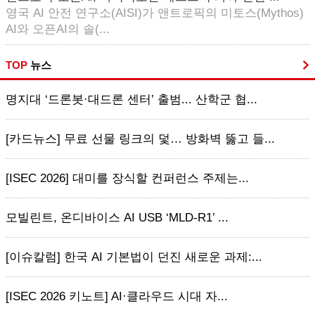
영국 AI 안전 연구소(AISI)가 앤트로픽의 미토스(Mythos)
AI와 오픈AI의 솔(...
TOP
뉴스
명지대 ‘드론봇·대드론 센터’ 출범... 산학군 협...
[카드뉴스] 무료 선물 링크의 덫… 방화벽 뚫고 들...
[ISEC 2026] 대미를 장식할 컨퍼런스 주제는...
모빌린트, 온디바이스 AI USB ‘MLD-R1’ ...
[이슈칼럼] 한국 AI 기본법이 던진 새로운 과제:...
[ISEC 2026 키노트] AI·클라우드 시대 자...