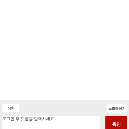
이전
스크랩하기