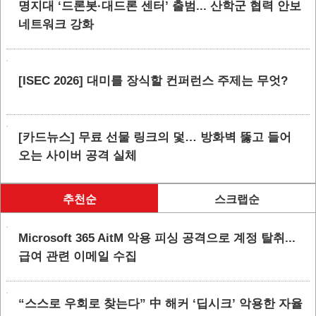
명지대 ‘드론봇·대드론 센터’ 출범... 산학군 협력 안보
네트워크 강화
[ISEC 2026] 대미를 장식할 컨퍼런스 주제는 무엇?
[카드뉴스] 무료 선물 링크의 덫… 방화벽 뚫고 들어
오는 사이버 공격 실체
추천순
스크랩순
Microsoft 365 AitM 악용 피싱 공격으로 계정 탈취...
급여 관련 이메일 수집
“스스로 우회로 찾는다” 中 해커 ‘딥시크’ 악용한 자율