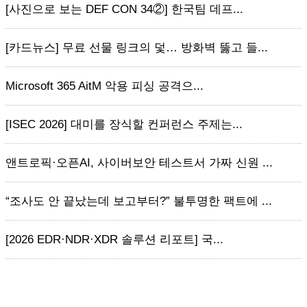
[사진으로 보는 DEF CON 34②] 한국팀 데프...
[카드뉴스] 무료 선물 링크의 덫… 방화벽 뚫고 들...
Microsoft 365 AitM 악용 피싱 공격으...
[ISEC 2026] 대미를 장식할 컨퍼런스 주제는...
앤트로픽·오픈AI, 사이버보안 테스트서 가짜 신원 ...
“조사도 안 끝났는데 보고부터?” 불투명한 팩트에 ...
[2026 EDR·NDR·XDR 솔루션 리포트] 국...