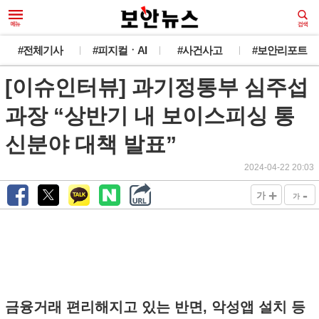
#전체기사
#피지컬ㆍAI
#사건사고
#보안리포트
[이슈인터뷰] 과기정통부 심주섭
과장 “상반기 내 보이스피싱 통
신분야 대책 발표”
2024-04-22 20:03
+
-
가
가
금융거래 편리해지고 있는 반면, 악성앱 설치 등