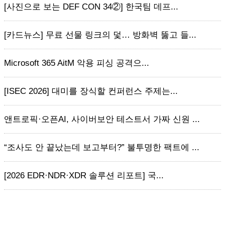
[사진으로 보는 DEF CON 34②] 한국팀 데프...
[카드뉴스] 무료 선물 링크의 덫… 방화벽 뚫고 들...
Microsoft 365 AitM 악용 피싱 공격으...
[ISEC 2026] 대미를 장식할 컨퍼런스 주제는...
앤트로픽·오픈AI, 사이버보안 테스트서 가짜 신원 ...
“조사도 안 끝났는데 보고부터?” 불투명한 팩트에 ...
[2026 EDR·NDR·XDR 솔루션 리포트] 국...