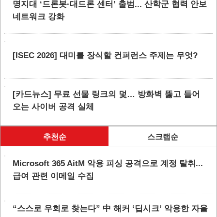
명지대 ‘드론봇·대드론 센터’ 출범... 산학군 협력 안보
네트워크 강화
[ISEC 2026] 대미를 장식할 컨퍼런스 주제는 무엇?
[카드뉴스] 무료 선물 링크의 덫… 방화벽 뚫고 들어
오는 사이버 공격 실체
추천순
스크랩순
Microsoft 365 AitM 악용 피싱 공격으로 계정 탈취...
급여 관련 이메일 수집
“스스로 우회로 찾는다” 中 해커 ‘딥시크’ 악용한 자율