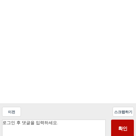
이전
스크랩하기