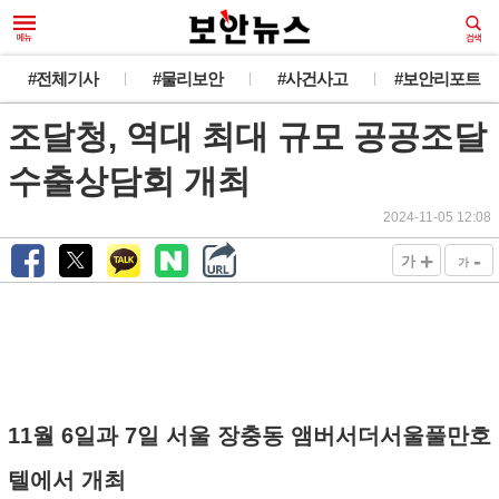
#전체기사
#물리보안
#사건사고
#보안리포트
조달청, 역대 최대 규모 공공조달
수출상담회 개최
2024-11-05 12:08
+
-
가
가
11월 6일과 7일 서울 장충동 앰버서더서울풀만호
텔에서 개최