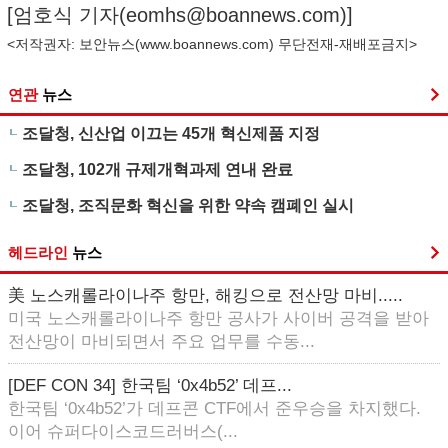
[엄호식 기자(
eomhs@boannews.com
)]
<저작권자: 보안뉴스(
www.boannews.com
) 무단전재-재배포금지>
연관
뉴스
조달청, 신산업 이끄는 45개 혁신제품 지정
조달청, 102개 규제개혁과제 연내 완료
조달청, 조직문화 혁신을 위한 약속 캠폐인 실시
헤드라인
뉴스
美 노스캐롤라이나주 항만, 해킹으로 전산망 마비.....
미국 노스캐롤라이나주 항만 공사가 사이버 공격을 받아
전산망이 마비되면서 주요 업무를 수동...
[DEF CON 34] 한국팀 ‘0x4b52’ 데프...
한국팀 ‘0x4b52’가 데프콘 CTF에서 준우승을 차지했다.
이어 슈퍼다이스코드러버스(...