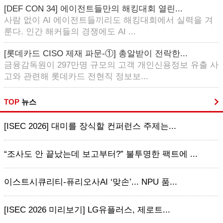
[DEF CON 34] 에이전트들만의 해킹대회 열린...
사람 없이 AI 에이전트들끼리도 해킹대회에서 실력을 겨
룬다. 인간 해커들의 경쟁에도 AI ...
[롯데카드 CISO 제재 파문-①] 총알받이 전락한...
금융감독원이 297만명 규모의 고객 개인신용정보 유출 사
고와 관련해 롯데카드 전현직 정보보...
TOP
뉴스
[ISEC 2026] 대미를 장식할 컨퍼런스 주제는...
“조사도 안 끝났는데 보고부터?” 불투명한 팩트에 ...
이스트시큐리티-퓨리오사AI ‘맞손’... NPU 품...
[ISEC 2026 미리보기] LG유플러스, 제로트...