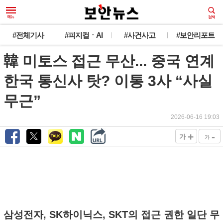
#전체기사
#피지컬ㆍAI
#사건사고
#보안리포트
韓 미토스 접근 무산... 중국 연계
한국 통신사 탓? 이통 3사 “사실
무근”
2026-06-16 19:03
+
-
가
가
삼성전자, SK하이닉스, SKT의 접근 권한 일단 무