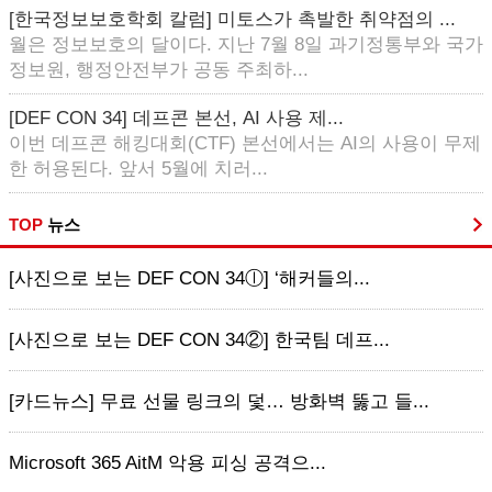
[한국정보보호학회 칼럼] 미토스가 촉발한 취약점의 ...
월은 정보보호의 달이다. 지난 7월 8일 과기정통부와 국가
정보원, 행정안전부가 공동 주최하...
[DEF CON 34] 데프콘 본선, AI 사용 제...
이번 데프콘 해킹대회(CTF) 본선에서는 AI의 사용이 무제
한 허용된다. 앞서 5월에 치러...
TOP
뉴스
[사진으로 보는 DEF CON 34ⓛ] ‘해커들의...
[사진으로 보는 DEF CON 34②] 한국팀 데프...
[카드뉴스] 무료 선물 링크의 덫… 방화벽 뚫고 들...
Microsoft 365 AitM 악용 피싱 공격으...