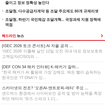
줄이고 정보 정확성 높인다
조달청, 다수공급자계약 등 조달 주요제도 80개 규제리셋
조달청, 하반기 국민체감 조달개혁... 국정과제 지원 정책에
역점
헤드라인
뉴스
[ISEC 2026 토크 콘서트] AI 자율 공격 ...
‘ISEC 2026’ 이틀째 날인 12일 오전 국내 대표 정보보호최
고책임자(CISO)와 ...
[DEF CON 34 해커 인터뷰] K-해커가 잘하...
“한국 해커가 AI 활용에 가장 강해요. 뭐든 빨리 습득하는
한국인은 ‘IT DNA’가 있...
스카이넷의 전조? ‘오픈AI-앤트로픽-메타’ 주요 ...
샌드박스 환경에서 사이버보안 공격 및 방어 능력을 측정
하던 메타의 ‘뮤즈 스파크 1.1’(...