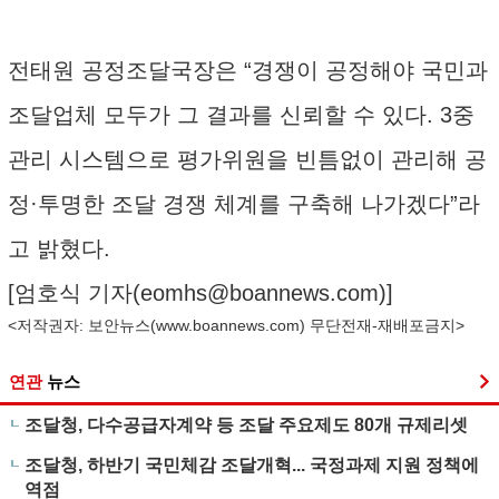
전태원 공정조달국장은 “경쟁이 공정해야 국민과
조달업체 모두가 그 결과를 신뢰할 수 있다. 3중
관리 시스템으로 평가위원을 빈틈없이 관리해 공
정·투명한 조달 경쟁 체계를 구축해 나가겠다”라
고 밝혔다.
[엄호식 기자(
eomhs@boannews.com
)]
<저작권자: 보안뉴스(
www.boannews.com
) 무단전재-재배포금지>
연관
뉴스
조달청, 다수공급자계약 등 조달 주요제도 80개 규제리셋
조달청, 하반기 국민체감 조달개혁... 국정과제 지원 정책에
역점