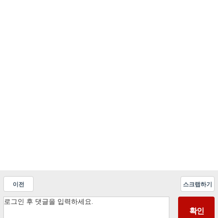
이전
스크랩하기