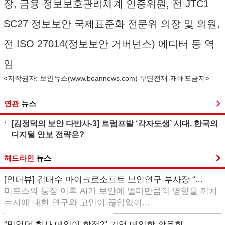
장, 금융 정보보호관리체계 인증위원, 전 JTC1
SC27 정보보안 국제표준화 전문위 의장 및 의원,
전 ISO 27014(정보보안 거버넌스) 에디터 등 역
임
<저작권자: 보안뉴스(
www.boannews.com
) 무단전재-재배포금지>
연관
뉴스
[김정덕의 보안 다반사-3] 트럼프발 ‘각자도생’ 시대, 한국의
디지털 안보 전략은?
헤드라인
뉴스
[인터뷰] 김태수 마이크로소프트 보안연구 부사장 “...
미토스의 등장 이후 AI가 보안에 얼마만큼의 영향을 끼치
는지에 대한 연구와 고민이 끊임없이...
“믿었던 회사 메일이 함정?” 기업 메일함 활용한 ...