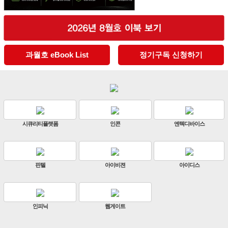
과월호 eBook List
정기구독 신청하기
디바이스
판빌코리아
하이크비전
한화
이디스
ZKTeco
비엔에스테크
엔토스
원우이엔지
지인테크
에스엠