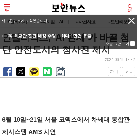
#전체기사
#피지컬ㆍAI
#사건사고
#보안리포트
인텔리빅스, ‘AI 관제’가 바꿀 첨
단 안전도시의 청사진 제시
2024-06-19 13:32
+
-
가
가
6월 19일~21일 서울 코엑스에서 차세대 통합관
제시스템 AMS 시연