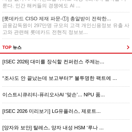
룬다. 인간 해커들의 경쟁에도 AI ...
[롯데카드 CISO 제재 파문-①] 총알받이 전락한...
금융감독원이 297만명 규모의 고객 개인신용정보 유출 사
고와 관련해 롯데카드 전현직 정보보...
TOP
뉴스
[ISEC 2026] 대미를 장식할 컨퍼런스 주제는...
“조사도 안 끝났는데 보고부터?” 불투명한 팩트에 ...
이스트시큐리티-퓨리오사AI ‘맞손’... NPU 품...
[ISEC 2026 미리보기] LG유플러스, 제로트...
[양자와 보안] 탈레스, 양자 내성 HSM ‘루나 ...