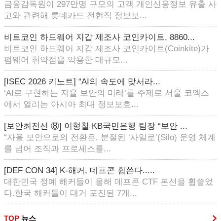
금융감독원이 297만명 규모의 고객 개인신용정보 유출 사
고와 관련해 롯데카드 전현직 정보보...
비트코인 하드웨어 지갑 제조사 코인카이트, 8860...
비트코인 하드웨어 지갑 제조사 코인카이트(Coinkite)가
펌웨어 취약점을 악용한 대규모...
[ISEC 2026 키노트] “AI의 속도에 맞서라...
‘AI로 구현하는 자율 보안의 미래’를 주제로 서울 코엑스
에서 열리는 아시아 최대 정보보호...
[보안최전선 ⑧] 이형철 KB국민은행 팀장 “보안 ...
“자율 보안으로의 전환은, 분절된 ‘사일로’(Silo) 운영 체계
를 넘어 조직과 프로세스를...
[DEF CON 34] K-해커, 데프콘 휩쓴다.....
대한민국 정예 해커들이 올해 데프콘 CTF 본선을 휩쓸었
다.한국 해커들이 대거 포진된 7개...
TOP
뉴스