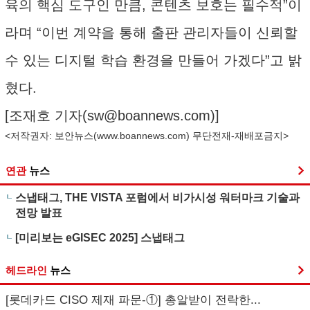
육의 핵심 도구인 만큼, 콘텐츠 보호는 필수적”이
라며 “이번 계약을 통해 출판 관리자들이 신뢰할
수 있는 디지털 학습 환경을 만들어 가겠다”고 밝
혔다.
[조재호 기자(
sw@boannews.com
)]
<저작권자: 보안뉴스(
www.boannews.com
) 무단전재-재배포금지>
연관
뉴스
스냅태그, THE VISTA 포럼에서 비가시성 워터마크 기술과
전망 발표
[미리보는 eGISEC 2025] 스냅태그
헤드라인
뉴스
[롯데카드 CISO 제재 파문-①] 총알받이 전락한...