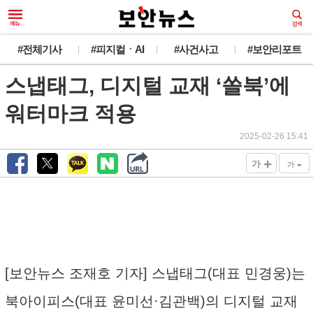
#전체기사
#피지컬ㆍAI
#사건사고
#보안리포트
스냅태그, 디지털 교재 ‘쏠북’에
워터마크 적용
2025-02-26 15:41
+
-
가
가
[보안뉴스 조재호 기자] 스냅태그(대표 민경웅)는
북아이피스(대표 윤미선·김관백)의 디지털 교재