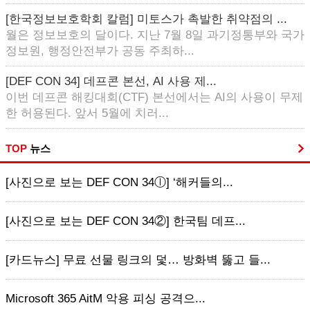
[한국정보보호학회 칼럼] 미토스가 촉발한 취약점의 ...
월은 정보보호의 달이다. 지난 7월 8일 과기정통부와 국가
정보원, 행정안전부가 공동 주최하...
[DEF CON 34] 데프콘 본선, AI 사용 제...
이번 데프콘 해킹대회(CTF) 본선에서는 AI의 사용이 무제
한 허용된다. 앞서 5월에 치러...
TOP
뉴스
[사진으로 보는 DEF CON 34ⓛ] ‘해커들의...
[사진으로 보는 DEF CON 34②] 한국팀 데프...
[카드뉴스] 무료 선물 링크의 덫… 방화벽 뚫고 들...
Microsoft 365 AitM 악용 피싱 공격으...