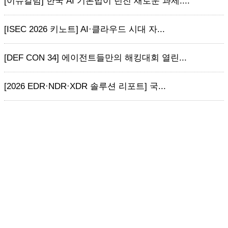
[이슈칼럼] 한국 AI 기본법이 던진 새로운 과제:...
[ISEC 2026 키노트] AI·클라우드 시대 자...
[DEF CON 34] 에이전트들만의 해킹대회 열린...
[2026 EDR·NDR·XDR 솔루션 리포트] 국...