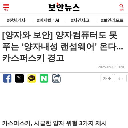
#전체기사
#피지컬ㆍAI
#사건사고
#보안리포트
[양자와 보안] 양자컴퓨터도 못
푸는 ‘양자내성 랜섬웨어’ 온다...
카스퍼스키 경고
2025-09-03 16:01
+
-
가
가
카스퍼스키, 시급한 양자 위협 3가지 제시