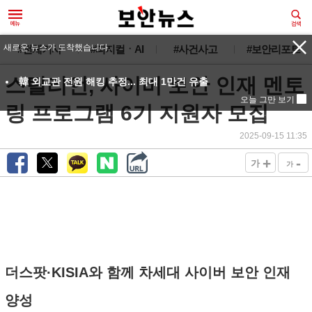
새로운 뉴스가 도착했습니다.
#전체기사
#피지컬ㆍAI
#사건사고
#보안리포트
스틸리언, 사이버 보안 인재 멘토
韓 외교관 전원 해킹 추정... 최대 1만건 유출
오늘 그만 보기
링 프로그램 6기 지원자 모집
2025-09-15 11:35
+
-
가
가
더스팟·KISIA와 함께 차세대 사이버 보안 인재
양성