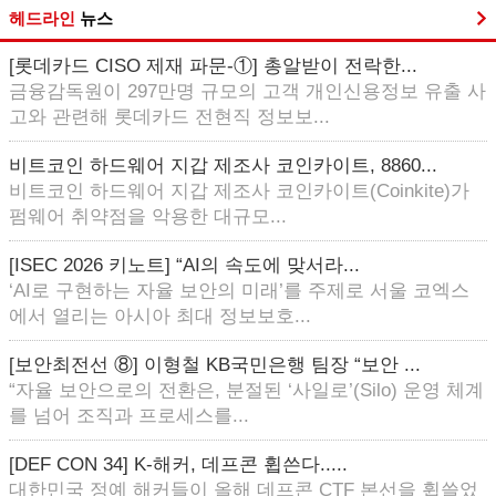
헤드라인
뉴스
[롯데카드 CISO 제재 파문-①] 총알받이 전락한...
금융감독원이 297만명 규모의 고객 개인신용정보 유출 사
고와 관련해 롯데카드 전현직 정보보...
비트코인 하드웨어 지갑 제조사 코인카이트, 8860...
비트코인 하드웨어 지갑 제조사 코인카이트(Coinkite)가
펌웨어 취약점을 악용한 대규모...
[ISEC 2026 키노트] “AI의 속도에 맞서라...
‘AI로 구현하는 자율 보안의 미래’를 주제로 서울 코엑스
에서 열리는 아시아 최대 정보보호...
[보안최전선 ⑧] 이형철 KB국민은행 팀장 “보안 ...
“자율 보안으로의 전환은, 분절된 ‘사일로’(Silo) 운영 체계
를 넘어 조직과 프로세스를...
[DEF CON 34] K-해커, 데프콘 휩쓴다.....
대한민국 정예 해커들이 올해 데프콘 CTF 본선을 휩쓸었