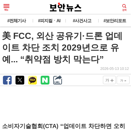
#전체기사
#피지컬ㆍAI
#사건사고
#보안리포트
美 FCC, 외산 공유기·드론 업데
이트 차단 조치 2029년으로 유
예... “취약점 방치 막는다”
2026-05-13 10:12
+
-
가
가
소비자기술협회(CTA) “업데이트 차단하면 오히