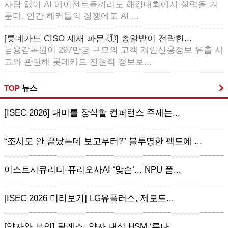
사람 없이 AI 에이전트들끼리도 해킹대회에서 실력을 겨
룬다. 인간 해커들의 경쟁에도 AI ...
[롯데카드 CISO 제재 파문-①] 총알받이 전락한...
금융감독원이 297만명 규모의 고객 개인신용정보 유출 사
고와 관련해 롯데카드 전현직 정보보...
TOP
뉴스
[ISEC 2026] 대미를 장식할 컨퍼런스 주제는...
“조사도 안 끝났는데 보고부터?” 불투명한 팩트에 ...
이스트시큐리티-퓨리오사AI ‘맞손’... NPU 품...
[ISEC 2026 미리보기] LG유플러스, 제로트...
[양자와 보안] 탈레스, 양자 내성 HSM ‘루나 ...